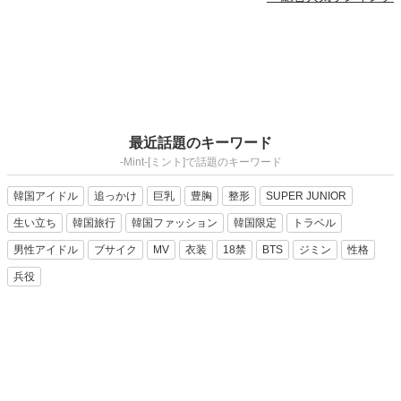
最近話題のキーワード
-Mint-[ミント]で話題のキーワード
韓国アイドル
追っかけ
巨乳
豊胸
整形
SUPER JUNIOR
生い立ち
韓国旅行
韓国ファッション
韓国限定
トラベル
男性アイドル
ブサイク
MV
衣装
18禁
BTS
ジミン
性格
兵役