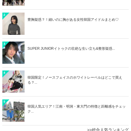
2
豊胸疑惑？！細いのに胸がある女性韓国アイドルまとめ♡
3
SUPER JUNIORイトゥクの壮絶な生い立ち&整形疑惑...
4
韓国限定！ノースフェイスのホワイトレーベルはどこで買え
る？...
5
韓国人気エリア！江南・明洞・東大門の特徴と距離感をチェッ
ク...
>>総合人気ランキング