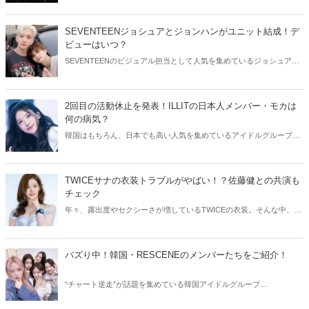
韓国アイドルたちをご紹介します！
SEVENTEENジョシュアとジョンハンがユニット結成！デ
ビューはいつ？
SEVENTEENのビジュアル担当として人気を集めているジョシュアと
ジョンハン。そんなイケメン2人が、ユニット結成を発表しました！
今回はSEVENTEENジョシュアとジョンハンのユニットについてご紹
介します。
2回目の活動休止を発表！ILLITの日本人メンバー・モカは
何の病気？
韓国はもちろん、日本でも高い人気を集めているアイドルグループ・
ILLIT。今回はILLITモカの活動休止についてご紹介！気になる現在の
状況をチェックしてみましょう。
TWICEサナの衣装トラブルがやばい！？佐藤健との共演も
チェック
年々、露出度やセクシーさが増しているTWICEの衣装。そんな中、
TWICEサナの衣装にトラブルが発生しました。今回はTWICEサナの衣
装トラブルや、気になる佐藤健との共演についてご紹介します！
バズり中！韓国・RESCENEのメンバーたちをご紹介！
“チャート逆走”が話題を集めている韓国アイドルグループ
RESCENE（リセンヌ）。そこで今回はRESCENEのメンバーたちをご