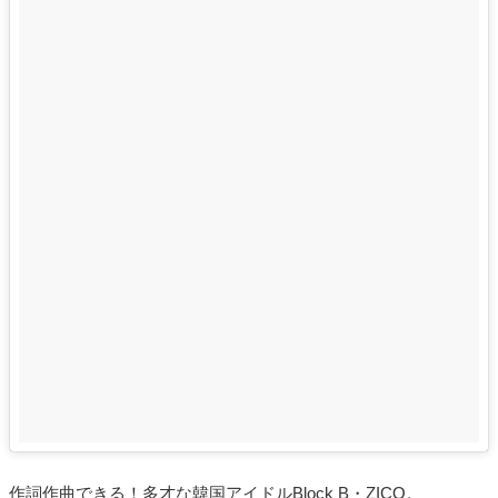
作詞作曲できる！多才な韓国アイドルBlock B・ZICO。