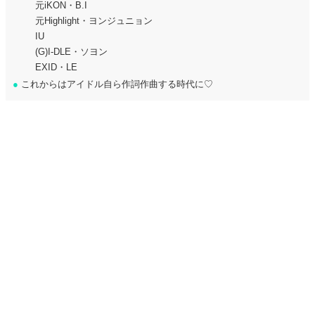
元iKON・B.I
元Highlight・ヨンジュニョン
IU
(G)I-DLE・ソヨン
EXID・LE
●
これからはアイドル自ら作詞作曲する時代に♡