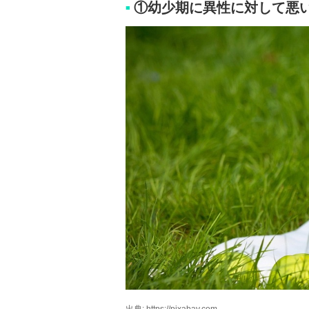
①幼少期に異性に対して悪
■