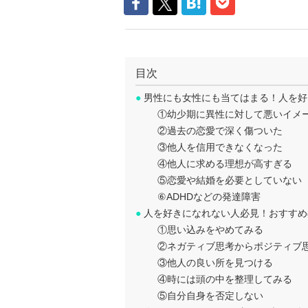
目次
●
男性にも女性にも当てはまる！人を好
①幼少期に異性に対して悪いイメ
②過去の恋愛で深く傷ついた
③他人を信用できなくなった
④他人に求める理想が高すぎる
⑤恋愛や結婚を必要としていない
⑥ADHDなどの発達障害
●
人を好きになれない人必見！おすすめ
①思い込みをやめてみる
②ネガティブ思考からポジティブ
③他人の良い所を見つける
④時には頭の中を整理してみる
⑤自分自身を否定しない