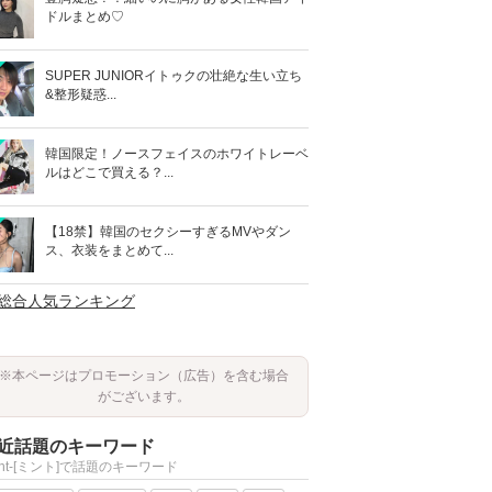
ドルまとめ♡
SUPER JUNIORイトゥクの壮絶な生い立ち
&整形疑惑...
韓国限定！ノースフェイスのホワイトレーベ
ルはどこで買える？...
【18禁】韓国のセクシーすぎるMVやダン
ス、衣装をまとめて...
>総合人気ランキング
※本ページはプロモーション（広告）を含む場合
がございます。
近話題のキーワード
int-[ミント]で話題のキーワード