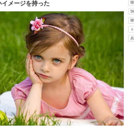
いイメージを持った
韓
S
韓
ト
兵