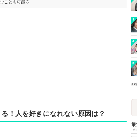
むことも可能♡
3
4
5
>
まる！人を好きになれない原因は？
最
-M