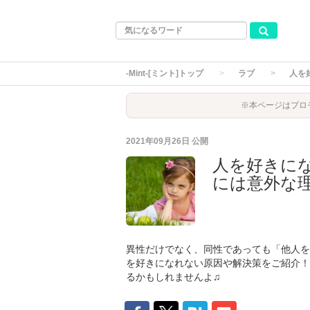
-Mint-[ミント]トップ
ラブ
人を
※本ページはプロ
2021年09月26日
公開
人を好きに
には意外な
異性だけでなく、同性であっても「他人を
を好きになれない原因や解決策をご紹介！
るかもしれませんよ♫