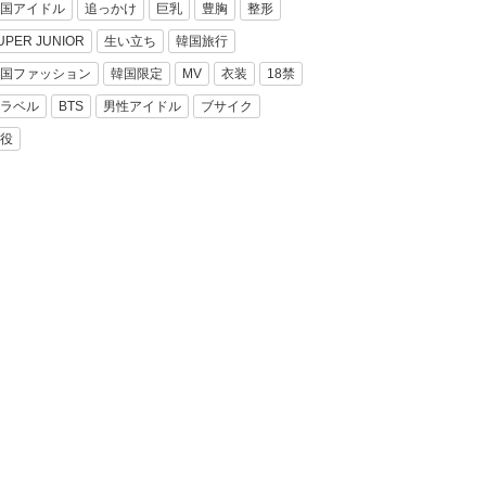
国アイドル
追っかけ
巨乳
豊胸
整形
UPER JUNIOR
生い立ち
韓国旅行
国ファッション
韓国限定
MV
衣装
18禁
ラベル
BTS
男性アイドル
ブサイク
役