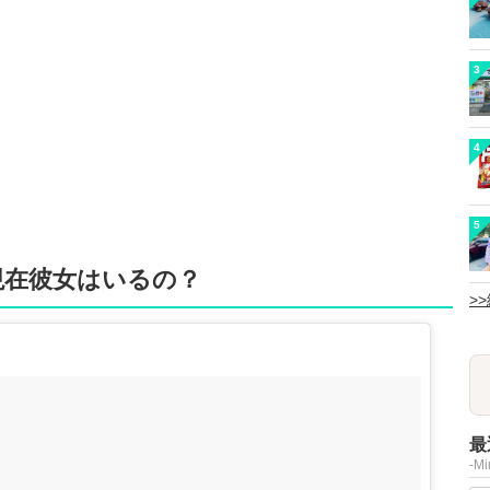
3
4
5
現在彼女はいるの？
>
最
-M