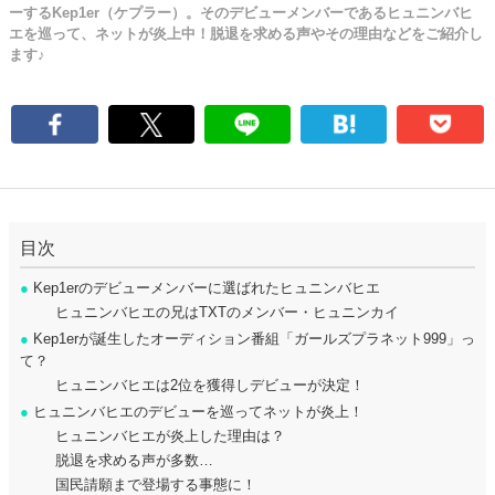
ーするKep1er（ケプラー）。そのデビューメンバーであるヒュニンバヒ
エを巡って、ネットが炎上中！脱退を求める声やその理由などをご紹介し
ます♪
目次
●
Kep1erのデビューメンバーに選ばれたヒュニンバヒエ
ヒュニンバヒエの兄はTXTのメンバー・ヒュニンカイ
●
Kep1erが誕生したオーディション番組「ガールズプラネット999」っ
て？
ヒュニンバヒエは2位を獲得しデビューが決定！
●
ヒュニンバヒエのデビューを巡ってネットが炎上！
ヒュニンバヒエが炎上した理由は？
脱退を求める声が多数…
国民請願まで登場する事態に！