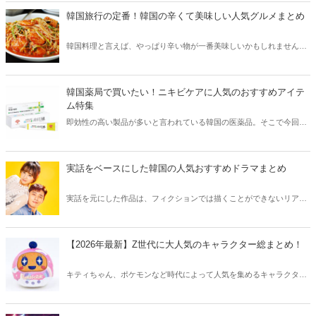
韓国旅行の定番！韓国の辛くて美味しい人気グルメまとめ
韓国料理と言えば、やっぱり辛い物が一番美味しいかもしれません。
そこで今回は韓国の辛くて美味しい人気グルメをご紹介！辛い物が好
きな方はもちろん、体験したことのないような辛さに挑戦してみたい
方も必見です。
韓国薬局で買いたい！ニキビケアに人気のおすすめアイテ
ム特集
即効性の高い製品が多いと言われている韓国の医薬品。そこで今回は
韓国薬局でニキビケアにおすすめのアイテムをご紹介！日本人でも購
入できるニキビケアにおすすめのアイテムをチェックしてみましょ
う。
実話をベースにした韓国の人気おすすめドラマまとめ
実話を元にした作品は、フィクションでは描くことができないリアル
さが魅力のひとつ！そこで今回は実話をベースにした韓国の人気ドラ
マをご紹介します。
【2026年最新】Z世代に大人気のキャラクター総まとめ！
キティちゃん、ポケモンなど時代によって人気を集めるキャラクター
は異なります。そこで今回はZ世代に大人気のキャラクターたちをご
紹介！2026年の今、巷で流行っているキャラクターをまとめてチェッ
クしてみましょう。