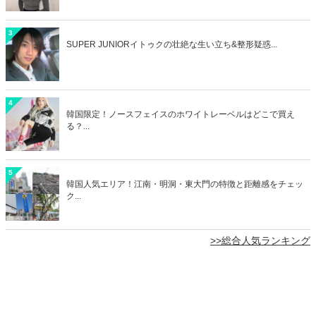
3
SUPER JUNIORイトゥクの壮絶な生い立ち&整形疑惑...
4
韓国限定！ノースフェイスのホワイトレーベルはどこで買え
る？...
5
韓国人気エリア！江南・明洞・東大門の特徴と距離感をチェッ
ク...
>>総合人気ランキング