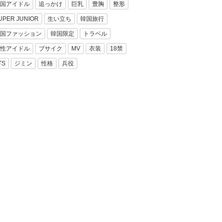
国アイドル
追っかけ
巨乳
豊胸
整形
UPER JUNIOR
生い立ち
韓国旅行
国ファッション
韓国限定
トラベル
性アイドル
ブサイク
MV
衣装
18禁
TS
ジミン
性格
兵役