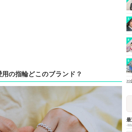
3
4
5
愛用の指輪どこのブランド？
>
最
-M