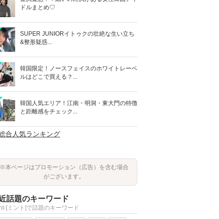
ドルまとめ♡
SUPER JUNIORイトゥクの壮絶な生い立ち
&整形疑惑...
韓国限定！ノースフェイスのホワイトレーベ
ルはどこで買える？...
韓国人気エリア！江南・明洞・東大門の特徴
と距離感をチェック...
>総合人気ランキング
※本ページはプロモーション（広告）を含む場合
がございます。
近話題のキーワード
int-[ミント]で話題のキーワード