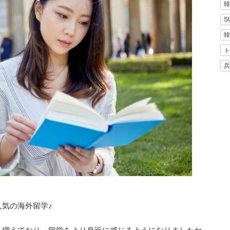
韓
S
韓
ト
兵
気の海外留学♪