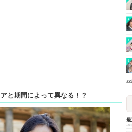
3
4
5
>
リアと期間によって異なる！？
最
-M