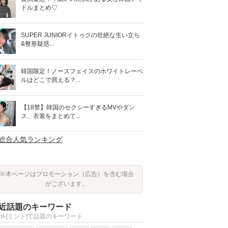
ドルまとめ♡
SUPER JUNIORイトゥクの壮絶な生い立ち
&整形疑惑...
韓国限定！ノースフェイスのホワイトレーベ
ルはどこで買える？...
【18禁】韓国のセクシーすぎるMVやダン
ス、衣装をまとめて...
>総合人気ランキング
※本ページはプロモーション（広告）を含む場合
がございます。
近話題のキーワード
int-[ミント]で話題のキーワード