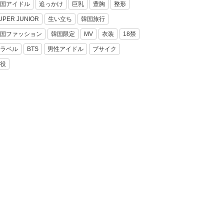
国アイドル
追っかけ
巨乳
豊胸
整形
UPER JUNIOR
生い立ち
韓国旅行
国ファッション
韓国限定
MV
衣装
18禁
ラベル
BTS
男性アイドル
ブサイク
役