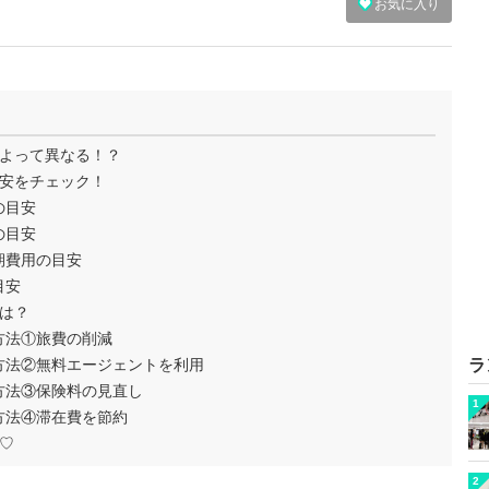
お気に入り
よって異なる！？
安をチェック！
の目安
の目安
期費用の目安
目安
は？
方法①旅費の削減
方法②無料エージェントを利用
ラ
方法③保険料の見直し
1
方法④滞在費を節約
♡
2