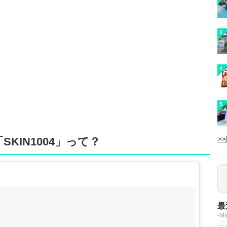
3
4
5
>
KIN1004」って？
最
-M