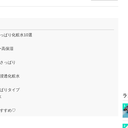
っぱり化粧水10選
ー高保湿
 さっぱり
＋浸透化粧水
っぱりタイプ
ラ
水
1
すすめ♡
2