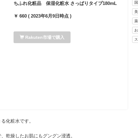
国
ちふれ化粧品 保湿化粧水 さっぱりタイプ180mL
美
￥ 660 ( 2023年6月9日時点 )
薬
お
Rakuten市場で購入
ス
きる化粧水です。
で、乾燥したお肌にもグングン浸透。