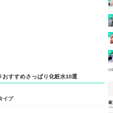
3
4
5
>
おすすめさっぱり化粧水10選
タイプ
最
-M