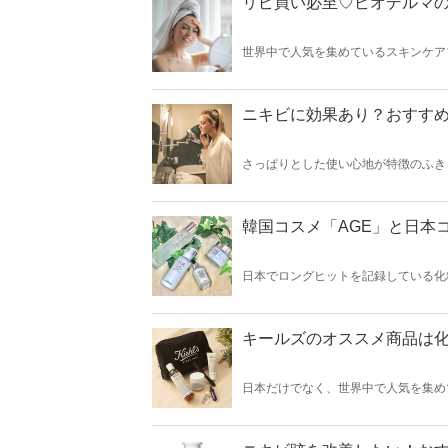
リピ買い必至♡ビオデルマの
世界中で人気を集めているスキンケア
い！今回はビオデルマの人気クレンジ
ニキビに効果あり？おすす
さっぱりとした使い心地が特徴のふき
いる方にもピッタリ！今回はふきとり
韓国コスメ「AGE」と日本コ
日本でロングヒットを記録している化粧
ますが、なんと成分がとても似ている韓
ド・フロムネイチャーの「AGE」を
キールズのオススメ商品は
日本だけでなく、世界中で人気を集め
ナップが揃っており、商品選びに悩む