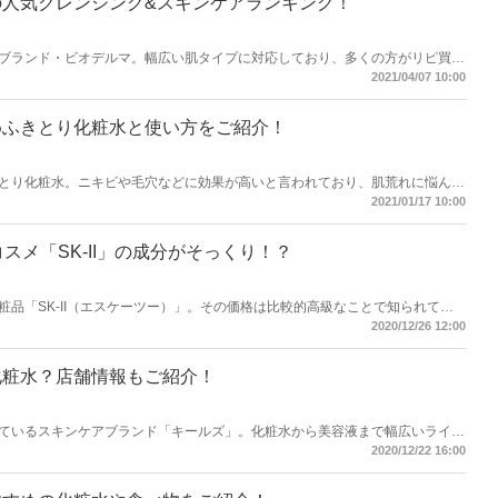
人気クレンジング&スキンケアランキング！
ブランド・ビオデルマ。幅広い肌タイプに対応しており、多くの方がリピ買
ングとスキンケアアイテムをご紹介します♡
2021/04/07 10:00
めふきとり化粧水と使い方をご紹介！
とり化粧水。ニキビや毛穴などに効果が高いと言われており、肌荒れに悩んで
化粧水の効果やおすすめアイテム、基本的な使い方をご紹介します♪
2021/01/17 10:00
スメ「SK-II」の成分がそっくり！？
品「SK-II（エスケーツー）」。その価格は比較的高級なことで知られてい
国コスメがあるのだとか？今回はSK-IIに似ているという韓国コスメブラン
2020/12/26 12:00
ご紹介します♡
化粧水？店舗情報もご紹介！
ているスキンケアブランド「キールズ」。化粧水から美容液まで幅広いライン
こと必至！今回はキールズのジャンル別オススメ商品と店舗をご紹介します♪
2020/12/22 16:00