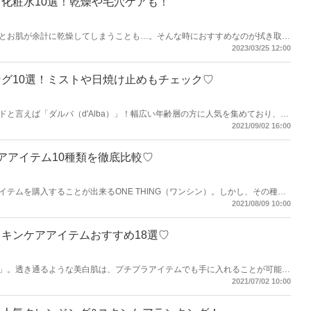
化粧水10選！乾燥や毛穴ケアも！
とお肌が余計に乾燥してしまうことも…。そんな時におすすめなのが拭き取り
き取り化粧水をご紹介します♫
2023/03/25 12:00
グ10選！ミストや日焼け止めもチェック♡
と言えば「ダルバ（d'Alba）」！幅広い年齢層の方に人気を集めており、免
「ダルバ（d'Alba）」のアイテムから人気ランキングをご紹介しましょう♡
2021/09/02 16:00
ケアアイテム10種類を徹底比較♡
テムを購入することが出来るONE THING（ワンシン）。しかし、その種類
こと必須！今回はONE THING（ワンシン）の人気スキンケアアイテムを徹
2021/08/09 10:00
キンケアアイテムおすすめ18選♡
」。透き通るような美白肌は、プチプラアイテムでも手に入れることが可能！
ンケアアイテムをジャンル別にご紹介します♪
2021/07/02 10:00