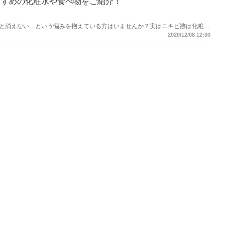
すすめの化粧水や食べ物をご紹介！
と消えない…という悩みを抱えている方はいませんか？実はニキビ跡は化粧水
が出来るんです♡今回はニキビ跡を改善したい方に向け、おすすめの化粧水や
2020/12/08 12:00