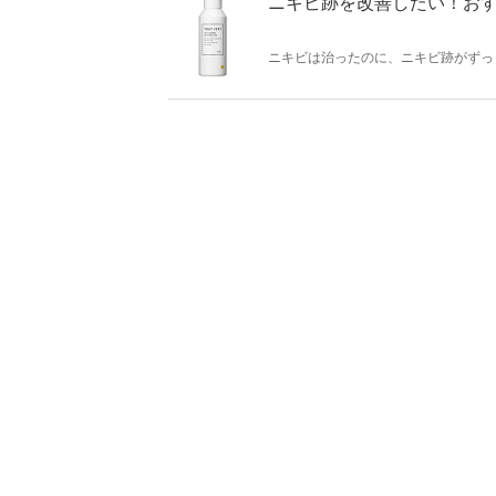
ニキビ跡を改善したい！お
ニキビは治ったのに、ニキビ跡がずっ
や美容液、食事によって改善すること
食べ物をご紹介しましょう。