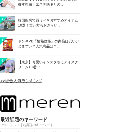
推す理由｜エステ脱毛との...
3
韓国薬局で買うべきおすすめアイテム
10選！買い方もおさらい...
4
ドンキPB「情熱価格」の商品は安いけ
どまずい？人気商品は？...
5
【東京】可愛いインスタ映えアイスク
リーム10選♡
>>総合人気ランキング
最近話題のキーワード
-Mint-[ミント]で話題のキーワード