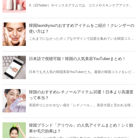
X（旧Twitter）やインスタグラムでは、コスメやスキンケアアイテム
を使用したリアルなレビューが多数投稿されています。その投稿をき
っかけに人気が爆発するアイテムもあり、美容女子たちは日頃から
SNSをチェックしているはず！そこで今回はSNSでバズってる話題の
韓国laundryouのおすすめアイテムをご紹介！クレンザーの
スキンケアアイテムをご紹介します。
使い方は？
これまでになかったポップなデザインで話題を集めている韓国コスメ
ブランド「laundryou」。可愛いよりもおしゃれなデザインが好きな方
におすすめで、クレンザーはSNSを中心に大ヒット！今回は韓国
laundryouのおすすめアイテムと共に日本で購入できる場所をご紹介し
日本語で視聴可能！韓国の人気美容YouTuberまとめ！
ます。
日本でも大人気の韓国美容YouTuberたち。最新の韓国コスメをレビュ
ーしたり、まるでアイドルのような整形級メイクを披露することもあ
ります。そこで今回は韓国の人気美容YouTuberをまとめてご紹介しま
す！
韓国のおすすめレチノールアイテム10選！日本より高濃度
って本当？
美肌作りにかかせない成分「レチノール」。美容大国と言われる韓国
でも愛用している方が多く、プチプラなレチノールコスメも続々と登
場！韓国女子たちが愛用しているおすすめレチノールアイテムを韓国
コスメブランドからご紹介します。
韓国ブランド「アリウル」の人気アイテムまとめ！シミ効
果や毛穴効果は？