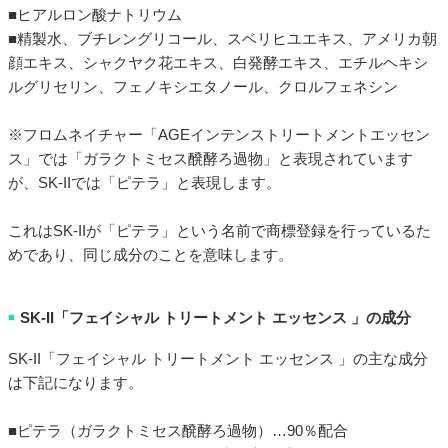
■ヒアルロン酸ナトリウム
■精製水、ブチレングリコール、スベリヒユエキス、アメリカ朝
顔エキス、シャクヤク花エキス、白発酵エキス、エチルヘキシ
ルグリセリン、フェノキシエタノール、クロルフェネシン
※フロムネイチャー「AGEインテンストリートメントエッセン
ス」では「ガラクトミセス醗酵ろ過物」と表現されています
が、SK-IIでは「ピテラ」と表現します。
これはSK-IIが「ピテラ」という名前で商標登録を行っているた
めであり、同じ成分のことを意味します。
SK-II「フェイシャル トリートメント エッセンス 」の成分
■
SK-II「フェイシャル トリートメント エッセンス 」の主な成分
は下記になります。
■ピテラ（ガラクトミセス醗酵ろ過物）…90％配合