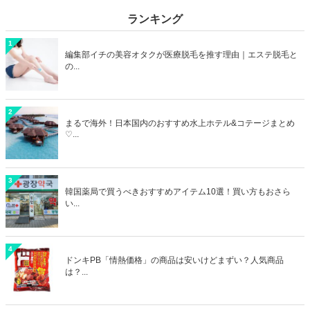
ランキング
1
編集部イチの美容オタクが医療脱毛を推す理由｜エステ脱毛と
の...
2
まるで海外！日本国内のおすすめ水上ホテル&コテージまとめ
♡...
3
韓国薬局で買うべきおすすめアイテム10選！買い方もおさら
い...
4
ドンキPB「情熱価格」の商品は安いけどまずい？人気商品
は？...