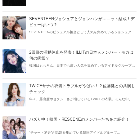
より魅力が増すことをご存知でしたか？そこで今回は30歳超えの人気
韓国アイドルたちをご紹介します！
SEVENTEENジョシュアとジョンハンがユニット結成！デ
ビューはいつ？
SEVENTEENのビジュアル担当として人気を集めているジョシュアと
ジョンハン。そんなイケメン2人が、ユニット結成を発表しました！
今回はSEVENTEENジョシュアとジョンハンのユニットについてご紹
介します。
2回目の活動休止を発表！ILLITの日本人メンバー・モカは
何の病気？
韓国はもちろん、日本でも高い人気を集めているアイドルグループ・
ILLIT。今回はILLITモカの活動休止についてご紹介！気になる現在の
状況をチェックしてみましょう。
TWICEサナの衣装トラブルがやばい！？佐藤健との共演も
チェック
年々、露出度やセクシーさが増しているTWICEの衣装。そんな中、
TWICEサナの衣装にトラブルが発生しました。今回はTWICEサナの衣
装トラブルや、気になる佐藤健との共演についてご紹介します！
バズり中！韓国・RESCENEのメンバーたちをご紹介！
“チャート逆走”が話題を集めている韓国アイドルグループ
RESCENE（リセンヌ）。そこで今回はRESCENEのメンバーたちをご