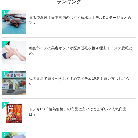
ランキング
1
まるで海外！日本国内のおすすめ水上ホテル&コテージまとめ
♡...
2
編集部イチの美容オタクが医療脱毛を推す理由｜エステ脱毛と
の...
3
韓国薬局で買うべきおすすめアイテム10選！買い方もおさら
い...
4
ドンキPB「情熱価格」の商品は安いけどまずい？人気商品
は？...
5