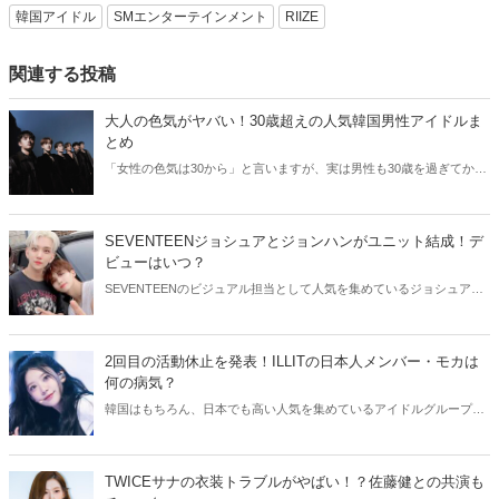
韓国アイドル
SMエンターテインメント
RIIZE
関連する投稿
大人の色気がヤバい！30歳超えの人気韓国男性アイドルま
とめ
「女性の色気は30から」と言いますが、実は男性も30歳を過ぎてから
より魅力が増すことをご存知でしたか？そこで今回は30歳超えの人気
韓国アイドルたちをご紹介します！
SEVENTEENジョシュアとジョンハンがユニット結成！デ
ビューはいつ？
SEVENTEENのビジュアル担当として人気を集めているジョシュアと
ジョンハン。そんなイケメン2人が、ユニット結成を発表しました！
今回はSEVENTEENジョシュアとジョンハンのユニットについてご紹
介します。
2回目の活動休止を発表！ILLITの日本人メンバー・モカは
何の病気？
韓国はもちろん、日本でも高い人気を集めているアイドルグループ・
ILLIT。今回はILLITモカの活動休止についてご紹介！気になる現在の
状況をチェックしてみましょう。
TWICEサナの衣装トラブルがやばい！？佐藤健との共演も