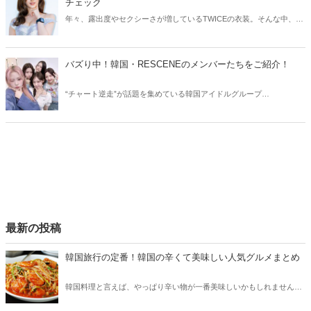
チェック
年々、露出度やセクシーさが増しているTWICEの衣装。そんな中、
TWICEサナの衣装にトラブルが発生しました。今回はTWICEサナの衣
装トラブルや、気になる佐藤健との共演についてご紹介します！
バズり中！韓国・RESCENEのメンバーたちをご紹介！
“チャート逆走”が話題を集めている韓国アイドルグループ
RESCENE（リセンヌ）。そこで今回はRESCENEのメンバーたちをご
紹介！今、SNSでバズっている理由も合わせてチェックしていきまし
ょう。
最新の投稿
韓国旅行の定番！韓国の辛くて美味しい人気グルメまとめ
韓国料理と言えば、やっぱり辛い物が一番美味しいかもしれません。
そこで今回は韓国の辛くて美味しい人気グルメをご紹介！辛い物が好