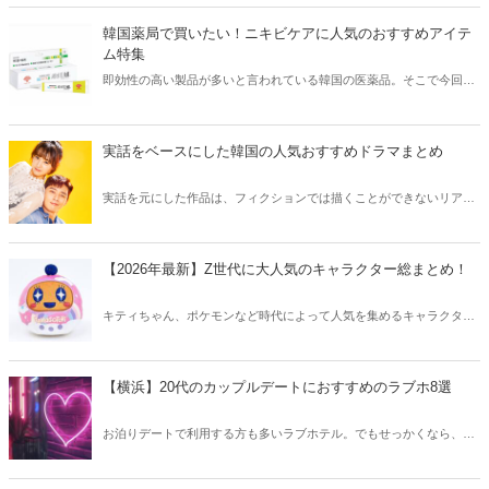
きな方はもちろん、体験したことのないような辛さに挑戦してみたい
方も必見です。
韓国薬局で買いたい！ニキビケアに人気のおすすめアイテ
ム特集
即効性の高い製品が多いと言われている韓国の医薬品。そこで今回は
韓国薬局でニキビケアにおすすめのアイテムをご紹介！日本人でも購
入できるニキビケアにおすすめのアイテムをチェックしてみましょ
う。
実話をベースにした韓国の人気おすすめドラマまとめ
実話を元にした作品は、フィクションでは描くことができないリアル
さが魅力のひとつ！そこで今回は実話をベースにした韓国の人気ドラ
マをご紹介します。
【2026年最新】Z世代に大人気のキャラクター総まとめ！
キティちゃん、ポケモンなど時代によって人気を集めるキャラクター
は異なります。そこで今回はZ世代に大人気のキャラクターたちをご
紹介！2026年の今、巷で流行っているキャラクターをまとめてチェッ
クしてみましょう。
【横浜】20代のカップルデートにおすすめのラブホ8選
お泊りデートで利用する方も多いラブホテル。でもせっかくなら、キ
レイでおしゃれなラブホテルを選びたいですね。そこで今回は20代の
カップルデートにおすすめのラブホを横浜エリアからご紹介します！