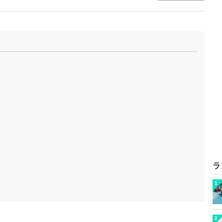
ラ
1
2