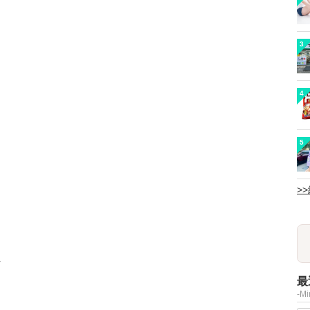
3
4
5
>
最
-M