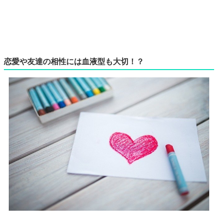
恋愛や友達の相性には血液型も大切！？