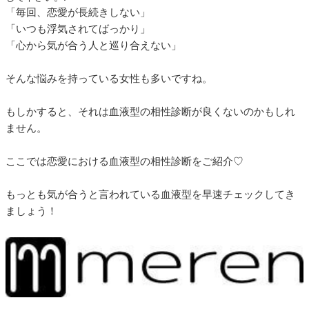
「毎回、恋愛が長続きしない」
「いつも浮気されてばっかり」
「心から気が合う人と巡り合えない」
そんな悩みを持っている女性も多いですね。
もしかすると、それは血液型の相性診断が良くないのかもしれ
ません。
ここでは恋愛における血液型の相性診断をご紹介♡
もっとも気が合うと言われている血液型を早速チェックしてき
ましょう！