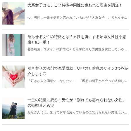
犬系女子はモテる？特徴や同性に嫌われる理由を調査！
今、男性に一番モテると言われているのが「犬系女子」。犬系女子と
は一体どのような女性を意味するのでしょうか？今回は犬系女子の特
徴と共に、同性に嫌われる理由をご紹介します。
沼らせる女性の特徴とは？男性を虜にする沼系女性は小悪
魔と紙一重！
容姿端麗、スタイル抜群でなくとも常に周りの男性を虜にしている女
性はいませんか？それが今、世間で話題を集めている“沼系女子”。こ
の沼系女子にはある共通点があるのだとか。男性を沼らせる女性の特
徴をまとめてご紹介します♡
引き寄せの法則で恋愛成就！やり方と前兆のサイン3つを紹
介します♡
「好きな人と両想いになりたい！」「理想の相手と出会って結婚した
い！」といった思いはありませんか？ そんな時に「引き寄せの法則」
を使って幸せな未来を手に入れてみませんか？ 今回は恋愛成就のため
の引き寄せの法則のやり方を紹介します。
一生の記憶に残る！男性が「別れても忘れられない女性」
の特徴まとめ♡
みなさんには、別れて何年も経っているのに忘れられない男性はいま
すか？未練がある・ないに関わらず、誰にでも忘れられない存在はい
るはず！そこで今回は男性が「別れても忘れられない女性」の特徴を
まとめてご紹介します♡