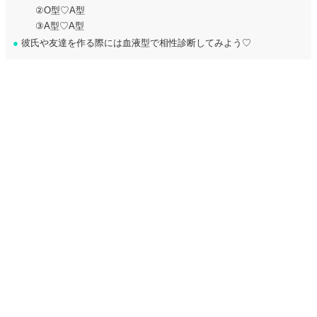
②O型♡A型
③A型♡A型
●
彼氏や友達を作る際には血液型で相性診断してみよう♡