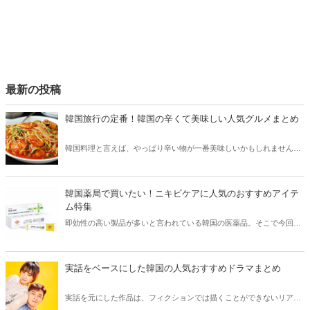
最新の投稿
韓国旅行の定番！韓国の辛くて美味しい人気グルメまとめ
韓国料理と言えば、やっぱり辛い物が一番美味しいかもしれません。
そこで今回は韓国の辛くて美味しい人気グルメをご紹介！辛い物が好
きな方はもちろん、体験したことのないような辛さに挑戦してみたい
方も必見です。
韓国薬局で買いたい！ニキビケアに人気のおすすめアイテ
ム特集
即効性の高い製品が多いと言われている韓国の医薬品。そこで今回は
韓国薬局でニキビケアにおすすめのアイテムをご紹介！日本人でも購
入できるニキビケアにおすすめのアイテムをチェックしてみましょ
う。
実話をベースにした韓国の人気おすすめドラマまとめ
実話を元にした作品は、フィクションでは描くことができないリアル