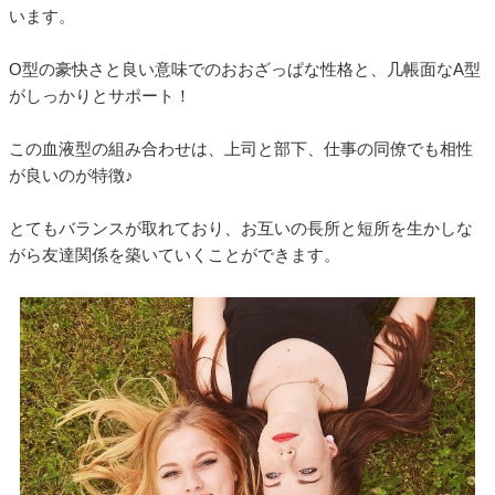
います。
O型の豪快さと良い意味でのおおざっぱな性格と、几帳面なA型
がしっかりとサポート！
この血液型の組み合わせは、上司と部下、仕事の同僚でも相性
が良いのが特徴♪
とてもバランスが取れており、お互いの長所と短所を生かしな
がら友達関係を築いていくことができます。