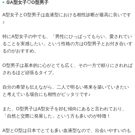
①A型女子♡O型男子
■
A型女子とO型男子は血液型における相性診断が最高に良いです
♪
特にA型女子の中でも、「男性にひっぱってもらい、愛されてい
ることを実感したい」という性格の方はO型男子とお付き合いす
るのがおすすめ。
O型男子は基本的に心がとても広く、その一方で頼りにされれば
されるほど頑張るタイプ。
自分の希望も伝えながら、二人で明るい将来を築いていきたい
と考えている場合にも相性がピッタリです♪
また、O型男子はA型女子を好む傾向にあると言われており、
「自然と交際に発展した」という方も多いのが特徴！
A型とO型は日本でとても多い血液型なので、出会いやすいのも