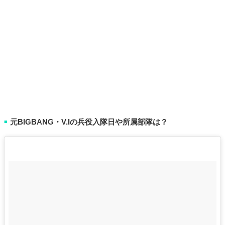
元BIGBANG・V.Iの兵役入隊日や所属部隊は？
■