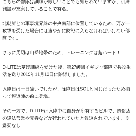
こちらの部隊は訓練が厳しいことでも知られていますが、訓練
施設が充実していることで有名。
北朝鮮との軍事境界線の中央南部に位置しているため、万が一
攻撃を受けた場合には速やかに防戦に入らなければいけない部
隊です。
さらに周辺は山岳地帯のため、トレーニングは超ハード！
D-LITEは基礎訓練を受けた後、第27師団イギジャ部隊で兵役生
活を送り2019年11月10日に除隊しました。
入隊日は一日違いでしたが、除隊日はSOLと同じだったため揃
って報道陣の前に登場。
その一方で、D-LITEは入隊中に自身が所有するビルで、風俗店
の違法営業や売春などが行われていたと報道されています。※
嫌疑なし