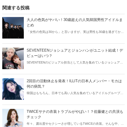
関連する投稿
大人の色気がヤバい！30歳超えの人気韓国男性アイドルま
とめ
「女性の色気は30から」と言いますが、実は男性も30歳を過ぎてから
より魅力が増すことをご存知でしたか？そこで今回は30歳超えの人気
韓国アイドルたちをご紹介します！
SEVENTEENジョシュアとジョンハンがユニット結成！デ
ビューはいつ？
SEVENTEENのビジュアル担当として人気を集めているジョシュアと
ジョンハン。そんなイケメン2人が、ユニット結成を発表しました！
今回はSEVENTEENジョシュアとジョンハンのユニットについてご紹
介します。
2回目の活動休止を発表！ILLITの日本人メンバー・モカは
何の病気？
韓国はもちろん、日本でも高い人気を集めているアイドルグループ・
ILLIT。今回はILLITモカの活動休止についてご紹介！気になる現在の
状況をチェックしてみましょう。
TWICEサナの衣装トラブルがやばい！？佐藤健との共演も
チェック
年々、露出度やセクシーさが増しているTWICEの衣装。そんな中、