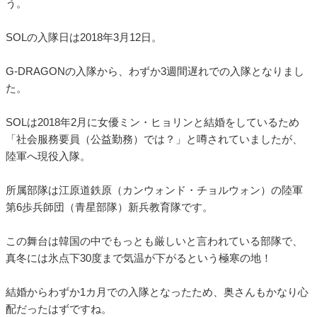
う。
SOLの入隊日は2018年3月12日。
G-DRAGONの入隊から、わずか3週間遅れでの入隊となりまし
た。
SOLは2018年2月に女優ミン・ヒョリンと結婚をしているため
「社会服務要員（公益勤務）では？」と噂されていましたが、
陸軍へ現役入隊。
所属部隊は江原道鉄原（カンウォンド・チョルウォン）の陸軍
第6歩兵師団（青星部隊）新兵教育隊です。
この舞台は韓国の中でもっとも厳しいと言われている部隊で、
真冬には氷点下30度まで気温が下がるという極寒の地！
結婚からわずか1カ月での入隊となったため、奥さんもかなり心
配だったはずですね。