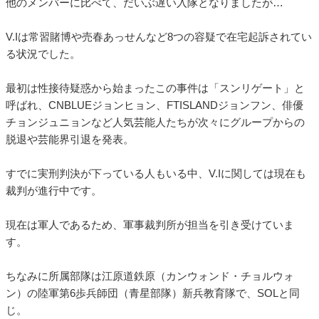
他のメンバーに比べて、だいぶ遅い入隊となりましたが…
V.Iは常習賭博や売春あっせんなど8つの容疑で在宅起訴されてい
る状況でした。
最初は性接待疑惑から始まったこの事件は「スンリゲート」と
呼ばれ、CNBLUEジョンヒョン、FTISLANDジョンフン、俳優
チョンジュニョンなど人気芸能人たちが次々にグループからの
脱退や芸能界引退を発表。
すでに実刑判決が下っている人もいる中、V.Iに関しては現在も
裁判が進行中です。
現在は軍人であるため、軍事裁判所が担当を引き受けていま
す。
ちなみに所属部隊は江原道鉄原（カンウォンド・チョルウォ
ン）の陸軍第6歩兵師団（青星部隊）新兵教育隊で、SOLと同
じ。