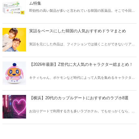
ム特集
即効性の高い製品が多いと言われている韓国の医薬品。そこで今回は
韓国薬局でニキビケアにおすすめのアイテムをご紹介！日本人でも購
入できるニキビケアにおすすめのアイテムをチェックしてみましょ
う。
実話をベースにした韓国の人気おすすめドラマまとめ
実話を元にした作品は、フィクションでは描くことができないリアル
さが魅力のひとつ！そこで今回は実話をベースにした韓国の人気ドラ
マをご紹介します。
【2026年最新】Z世代に大人気のキャラクター総まとめ！
キティちゃん、ポケモンなど時代によって人気を集めるキャラクター
は異なります。そこで今回はZ世代に大人気のキャラクターたちをご
紹介！2026年の今、巷で流行っているキャラクターをまとめてチェッ
クしてみましょう。
【横浜】20代のカップルデートにおすすめのラブホ8選
お泊りデートで利用する方も多いラブホテル。でもせっかくなら、キ
レイでおしゃれなラブホテルを選びたいですね。そこで今回は20代の
カップルデートにおすすめのラブホを横浜エリアからご紹介します！