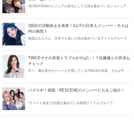
SEVENTEENのビジュアル担当として人気を集めているジョシュアと
ジョンハン。そんなイケメン2人が、ユニット結成を発表しました！
今回はSEVENTEENジョシュアとジョンハンのユニットについてご紹
介します。
2回目の活動休止を発表！ILLITの日本人メンバー・モカは
何の病気？
韓国はもちろん、日本でも高い人気を集めているアイドルグループ・
ILLIT。今回はILLITモカの活動休止についてご紹介！気になる現在の
状況をチェックしてみましょう。
TWICEサナの衣装トラブルがやばい！？佐藤健との共演も
チェック
年々、露出度やセクシーさが増しているTWICEの衣装。そんな中、
TWICEサナの衣装にトラブルが発生しました。今回はTWICEサナの衣
装トラブルや、気になる佐藤健との共演についてご紹介します！
バズり中！韓国・RESCENEのメンバーたちをご紹介！
“チャート逆走”が話題を集めている韓国アイドルグループ
RESCENE（リセンヌ）。そこで今回はRESCENEのメンバーたちをご
紹介！今、SNSでバズっている理由も合わせてチェックしていきまし
ょう。