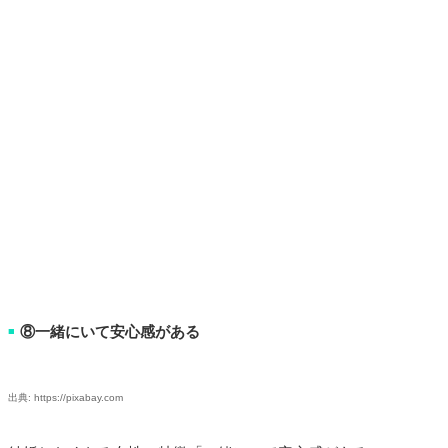
⑧一緒にいて安心感がある
■
出典: https://pixabay.com