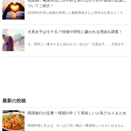
祝結婚♡亀梨和也と田中みな実のなれそめや過去の恋愛に
ついてご紹介！
2026年6月末に結婚を発表した亀梨和也さんと田中みな実さん！そこ
で今回は二人のプロフィールやなれそめと共に、過去の恋愛遍歴や世
間の反応などをご紹介します。
犬系女子はモテる？特徴や同性に嫌われる理由を調査！
今、男性に一番モテると言われているのが「犬系女子」。犬系女子と
は一体どのような女性を意味するのでしょうか？今回は犬系女子の特
徴と共に、同性に嫌われる理由をご紹介します。
最新の投稿
韓国旅行の定番！韓国の辛くて美味しい人気グルメまとめ
韓国料理と言えば、やっぱり辛い物が一番美味しいかもしれません。
そこで今回は韓国の辛くて美味しい人気グルメをご紹介！辛い物が好