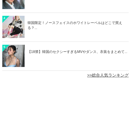
4
韓国限定！ノースフェイスのホワイトレーベルはどこで買え
る？...
5
【18禁】韓国のセクシーすぎるMVやダンス、衣装をまとめて...
>>総合人気ランキング