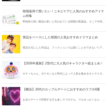
きな方はもちろん、体験したことのないような辛さに挑戦してみたい
方も必見です。
韓国薬局で買いたい！ニキビケアに人気のおすすめアイテ
ム特集
即効性の高い製品が多いと言われている韓国の医薬品。そこで今回は
韓国薬局でニキビケアにおすすめのアイテムをご紹介！日本人でも購
入できるニキビケアにおすすめのアイテムをチェックしてみましょ
う。
実話をベースにした韓国の人気おすすめドラマまとめ
実話を元にした作品は、フィクションでは描くことができないリアル
さが魅力のひとつ！そこで今回は実話をベースにした韓国の人気ドラ
マをご紹介します。
【2026年最新】Z世代に大人気のキャラクター総まとめ！
キティちゃん、ポケモンなど時代によって人気を集めるキャラクター
は異なります。そこで今回はZ世代に大人気のキャラクターたちをご
紹介！2026年の今、巷で流行っているキャラクターをまとめてチェッ
クしてみましょう。
【横浜】20代のカップルデートにおすすめのラブホ8選
お泊りデートで利用する方も多いラブホテル。でもせっかくなら、キ
レイでおしゃれなラブホテルを選びたいですね。そこで今回は20代の