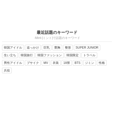
最近話題のキーワード
-Mint-[ミント]で話題のキーワード
韓国アイドル
追っかけ
巨乳
豊胸
整形
SUPER JUNIOR
生い立ち
韓国旅行
韓国ファッション
韓国限定
トラベル
男性アイドル
ブサイク
MV
衣装
18禁
BTS
ジミン
性格
兵役