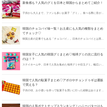
お菓子をご紹介します！
新食感も？人気のグミを日本と韓国からまとめてご紹介！
子供から大人まで、ファンも多いお菓子「グミ」。食べる際に音が出
ないことから、移動中のお供に持ち歩いている方も多いですね。今回
は日本と韓国から人気のグミをまとめてご紹介します♪
韓国のチョコパイ味一覧！お土産にも人気の種類をまとめ
てチェック♡
韓国土産の定番でもある「チョコパイ」。日本のチョコパイとは異な
る味わいで、季節に合わせて限定フレーバーなども登場します。そこ
で今回は韓国のチョコパイ味一覧をご紹介！人気のチョコパイ3種類
の中から、特におすすめの味をまとめてチェックしていきましょう♡
韓国女子に人気の韓国グミまとめ♡地球グミの次に流行る
のは！？
ステイホーム中、日本で人気を集めた地球グミや目玉グミ。幅広い世
代の方に人気のグミは、韓国でもおやつとして愛されています。そこ
で今回は地球グミや目玉グミの次に流行るかもしれない韓国の人気グ
ミをご紹介します♡
韓国で人気の駄菓子まとめ♡アポロやチョンドゥギは通販
で買える？
子供の頃、お小遣いを持って駄菓子を買いに行った経験はあります
か？安いものでは10円程度で購入できるため、今でも子供たちに大人
気！一方、お隣の国・韓国にも駄菓子文化があります。そこで今回は
韓国で人気の駄菓子をまとめてご紹介します♪
韓国の人気ポテトチップスランキング！ハニーバターはも