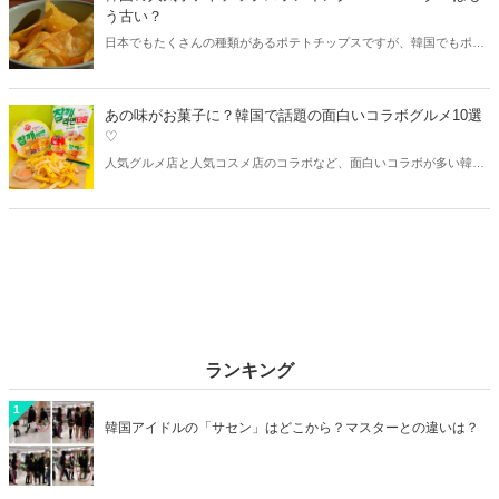
う古い？
日本でもたくさんの種類があるポテトチップスですが、韓国でもポテ
トチップスは大人気！そこで今回は韓国人に人気のある最新ポテトチ
ップスランキングをご紹介♪つまみにもおやつにもおすすめの韓国ポ
テトチップスを、早速チェックしていきましょう。
あの味がお菓子に？韓国で話題の面白いコラボグルメ10選
♡
人気グルメ店と人気コスメ店のコラボなど、面白いコラボが多い韓
国。最近では食品業界の大手メーカー同士がコラボ商品を続々と発売
しています。そこで今回はその味が想像つかない！韓国の面白いコラ
ボグルメをご紹介します♡
ランキング
1
韓国アイドルの「サセン」はどこから？マスターとの違いは？