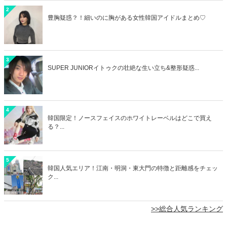
2
豊胸疑惑？！細いのに胸がある女性韓国アイドルまとめ♡
3
SUPER JUNIORイトゥクの壮絶な生い立ち&整形疑惑...
4
韓国限定！ノースフェイスのホワイトレーベルはどこで買え
る？...
5
韓国人気エリア！江南・明洞・東大門の特徴と距離感をチェッ
ク...
>>総合人気ランキング