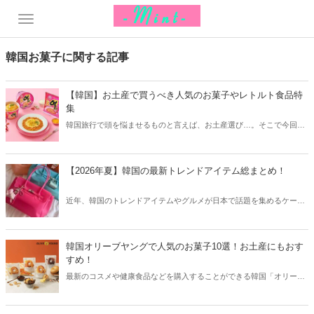
韓国お菓子に関する記事
【韓国】お土産で買うべき人気のお菓子やレトルト食品特
集
韓国旅行で頭を悩ませるものと言えば、お土産選び…。そこで今回は
お土産で買うべき韓国のお菓子やレトルト食品などをご紹介します！
【2026年夏】韓国の最新トレンドアイテム総まとめ！
近年、韓国のトレンドアイテムやグルメが日本で話題を集めるケース
が増えています。そこで今回は2026夏の韓国最新トレンドアイテムを
ご紹介！今、韓国でリアルに流行っているアイテムやグルメなどをま
とめてチェックしてみましょう。
韓国オリーブヤングで人気のお菓子10選！お土産にもおす
すめ！
最新のコスメや健康食品などを購入することができる韓国「オリーブ
ヤング」。オリーブヤングのお菓子はカロリーが低く、ダイエット中
の女性にも人気を集めています。今回は韓国オリーブヤングで人気の