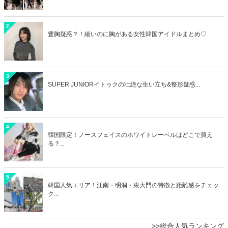
2
豊胸疑惑？！細いのに胸がある女性韓国アイドルまとめ♡
3
SUPER JUNIORイトゥクの壮絶な生い立ち&整形疑惑...
4
韓国限定！ノースフェイスのホワイトレーベルはどこで買え
る？...
5
韓国人気エリア！江南・明洞・東大門の特徴と距離感をチェッ
ク...
>>総合人気ランキング