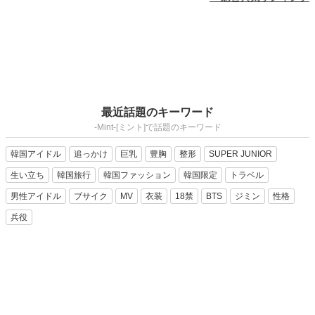
最近話題のキーワード
-Mint-[ミント]で話題のキーワード
韓国アイドル
追っかけ
巨乳
豊胸
整形
SUPER JUNIOR
生い立ち
韓国旅行
韓国ファッション
韓国限定
トラベル
男性アイドル
ブサイク
MV
衣装
18禁
BTS
ジミン
性格
兵役