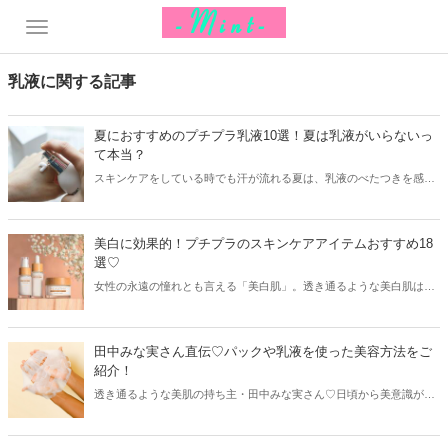
乳液に関する記事
夏におすすめのプチプラ乳液10選！夏は乳液がいらないっ
て本当？
スキンケアをしている時でも汗が流れる夏は、乳液のべたつきを感じ
ている方も多く「夏は乳液をつけない」という方もいるようです。そ
こで今回は夏におすすめのプチプラ乳液と共に、乳液の必要性につい
てご紹介します。
美白に効果的！プチプラのスキンケアアイテムおすすめ18
選♡
女性の永遠の憧れとも言える「美白肌」。透き通るような美白肌は、
プチプラアイテムでも手に入れることが可能！今回は美白に効果的な
プチプラのスキンケアアイテムをジャンル別にご紹介します♪
田中みな実さん直伝♡パックや乳液を使った美容方法をご
紹介！
透き通るような美肌の持ち主・田中みな実さん♡日頃から美意識が高
く、多くの女性の憧れ的存在ですね！今回は田中みな実さんが実践し
ているというパックや乳液を使った美容方法を伝授しちゃいます♪