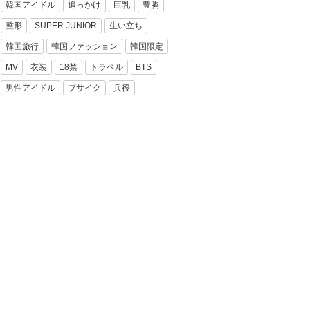
韓国アイドル
追っかけ
巨乳
豊胸
整形
SUPER JUNIOR
生い立ち
韓国旅行
韓国ファッション
韓国限定
MV
衣装
18禁
トラベル
BTS
男性アイドル
ブサイク
兵役