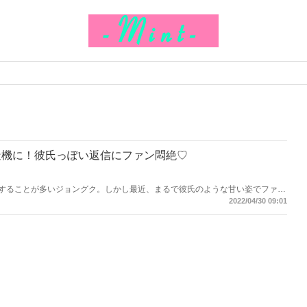
造機に！彼氏っぽい返信にファン悶絶♡
をすることが多いジョングク。しかし最近、まるで彼氏のような甘い姿でファン
コ製造機」と話題を集めています。思わずファンが悶絶した、ジョングクの甘
2022/04/30 09:01