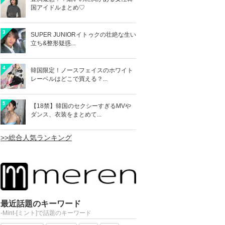
国アイドルまとめ♡
3
SUPER JUNIORイトゥクの壮絶な生い
立ち&整形疑惑...
4
韓国限定！ノースフェイスのホワイト
レーベルはどこで買える？...
5
【18禁】韓国のセクシーすぎるMVや
ダンス、衣装をまとめて...
>>総合人気ランキング
最近話題のキーワード
-Mint-[ミント]で話題のキーワード