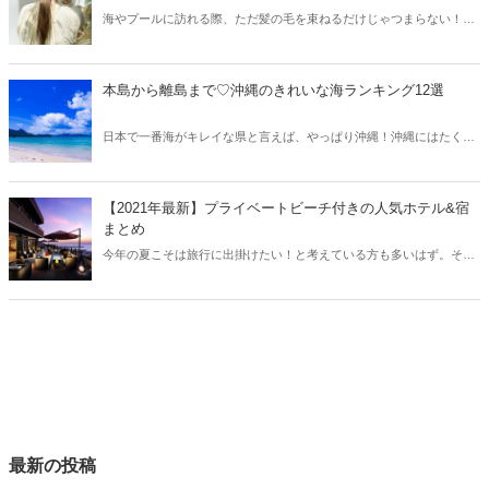
海やプールに訪れる際、ただ髪の毛を束ねるだけじゃつまらない！そ
こで今回は海やプールなど夏のアクティビティにピッタリのヘアアレ
ンジをご紹介します♡
本島から離島まで♡沖縄のきれいな海ランキング12選
日本で一番海がキレイな県と言えば、やっぱり沖縄！沖縄にはたくさ
んのビーチがあり、場所によってそのキレイさが異なります。今回は
沖縄本島と離島から、きれいな海ランキングをご紹介しましょう♫
【2021年最新】プライベートビーチ付きの人気ホテル&宿
まとめ
今年の夏こそは旅行に出掛けたい！と考えている方も多いはず。そこ
でおすすめなのがプライベートビーチ付きのホテルや宿です。あまり
密になることもなく、プライベートな時間を楽しめる贅沢空間♡早
速、全国のプライベートビーチ付き人気ホテルや宿をチェックしてみ
ましょう。
最新の投稿