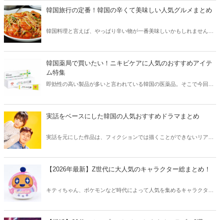
韓国旅行の定番！韓国の辛くて美味しい人気グルメまとめ
韓国料理と言えば、やっぱり辛い物が一番美味しいかもしれません。
そこで今回は韓国の辛くて美味しい人気グルメをご紹介！辛い物が好
きな方はもちろん、体験したことのないような辛さに挑戦してみたい
方も必見です。
韓国薬局で買いたい！ニキビケアに人気のおすすめアイテ
ム特集
即効性の高い製品が多いと言われている韓国の医薬品。そこで今回は
韓国薬局でニキビケアにおすすめのアイテムをご紹介！日本人でも購
入できるニキビケアにおすすめのアイテムをチェックしてみましょ
う。
実話をベースにした韓国の人気おすすめドラマまとめ
実話を元にした作品は、フィクションでは描くことができないリアル
さが魅力のひとつ！そこで今回は実話をベースにした韓国の人気ドラ
マをご紹介します。
【2026年最新】Z世代に大人気のキャラクター総まとめ！
キティちゃん、ポケモンなど時代によって人気を集めるキャラクター
は異なります。そこで今回はZ世代に大人気のキャラクターたちをご
紹介！2026年の今、巷で流行っているキャラクターをまとめてチェッ
クしてみましょう。