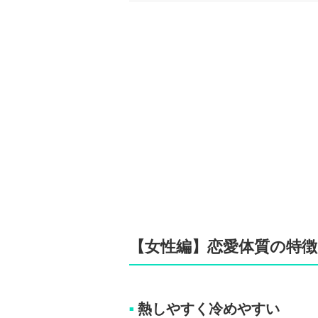
【女性編】恋愛体質の特
熱しやすく冷めやすい
■