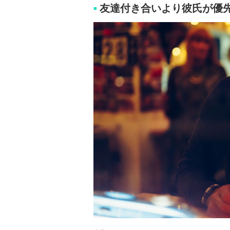
友達付き合いより彼氏が優
■