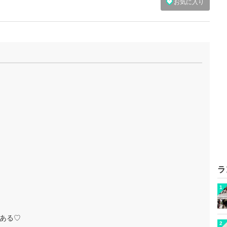
お気に入り
ラ
1
ある♡
2