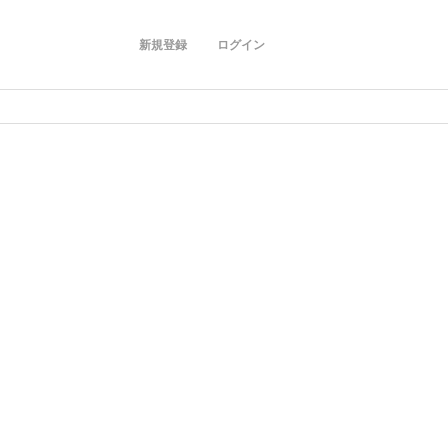
新規登録
ログイン