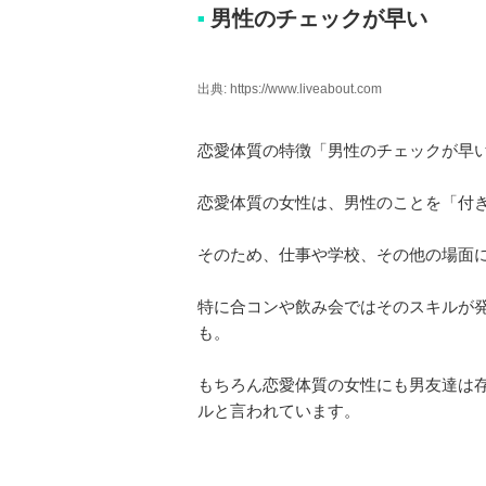
男性のチェックが早い
■
出典: https://www.liveabout.com
恋愛体質の特徴「男性のチェックが早
恋愛体質の女性は、男性のことを「付
そのため、仕事や学校、その他の場面
特に合コンや飲み会ではそのスキルが
も。
もちろん恋愛体質の女性にも男友達は
ルと言われています。