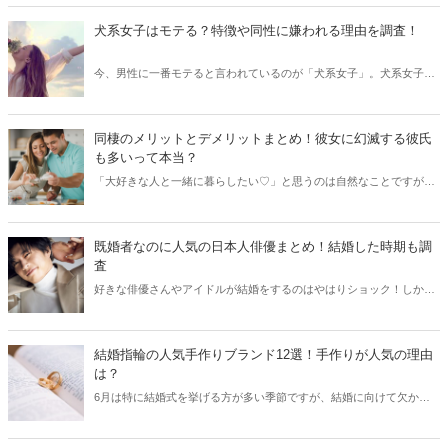
間の反応などをご紹介します。
犬系女子はモテる？特徴や同性に嫌われる理由を調査！
今、男性に一番モテると言われているのが「犬系女子」。犬系女子と
は一体どのような女性を意味するのでしょうか？今回は犬系女子の特
徴と共に、同性に嫌われる理由をご紹介します。
同棲のメリットとデメリットまとめ！彼女に幻滅する彼氏
も多いって本当？
「大好きな人と一緒に暮らしたい♡」と思うのは自然なことですが、
同棲にはメリットもデメリットもあります。特に男性側は同棲を初め
て、女性に幻滅してしまうこともあるのだとか！？今回は同棲のメリ
ットやデメリットをご紹介します♪
既婚者なのに人気の日本人俳優まとめ！結婚した時期も調
査
好きな俳優さんやアイドルが結婚をするのはやはりショック！しか
し、結婚をしていても変わらずに人気をキープしている方もいます。
今回は既婚者なのに高い人気をキープしている日本人俳優とその魅力
をご紹介します。
結婚指輪の人気手作りブランド12選！手作りが人気の理由
は？
6月は特に結婚式を挙げる方が多い季節ですが、結婚に向けて欠かせ
ないものと言えば「結婚指輪」。最近では手作りをするカップルも増
えており、世界でひとつだけの指輪が人気を集めています。結婚指輪