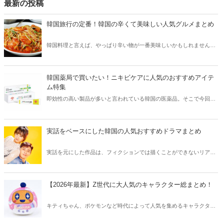
最新の投稿
韓国旅行の定番！韓国の辛くて美味しい人気グルメまとめ
韓国料理と言えば、やっぱり辛い物が一番美味しいかもしれません。
そこで今回は韓国の辛くて美味しい人気グルメをご紹介！辛い物が好
きな方はもちろん、体験したことのないような辛さに挑戦してみたい
方も必見です。
韓国薬局で買いたい！ニキビケアに人気のおすすめアイテ
ム特集
即効性の高い製品が多いと言われている韓国の医薬品。そこで今回は
韓国薬局でニキビケアにおすすめのアイテムをご紹介！日本人でも購
入できるニキビケアにおすすめのアイテムをチェックしてみましょ
う。
実話をベースにした韓国の人気おすすめドラマまとめ
実話を元にした作品は、フィクションでは描くことができないリアル
さが魅力のひとつ！そこで今回は実話をベースにした韓国の人気ドラ
マをご紹介します。
【2026年最新】Z世代に大人気のキャラクター総まとめ！
キティちゃん、ポケモンなど時代によって人気を集めるキャラクター
は異なります。そこで今回はZ世代に大人気のキャラクターたちをご