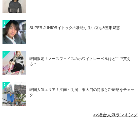
3
SUPER JUNIORイトゥクの壮絶な生い立ち&整形疑惑...
4
韓国限定！ノースフェイスのホワイトレーベルはどこで買え
る？...
5
韓国人気エリア！江南・明洞・東大門の特徴と距離感をチェッ
ク...
>>総合人気ランキング