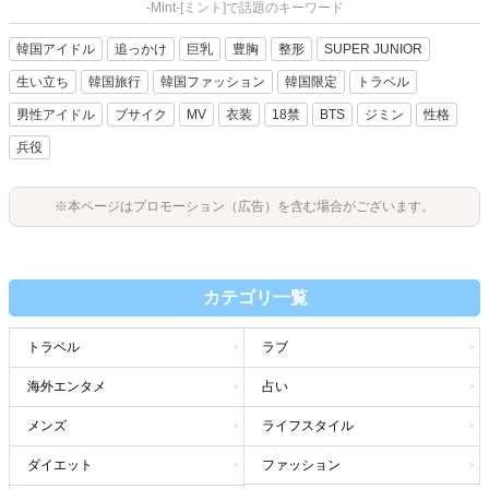
-Mint-[ミント]で話題のキーワード
韓国アイドル
追っかけ
巨乳
豊胸
整形
SUPER JUNIOR
生い立ち
韓国旅行
韓国ファッション
韓国限定
トラベル
男性アイドル
ブサイク
MV
衣装
18禁
BTS
ジミン
性格
兵役
※本ページはプロモーション（広告）を含む場合がございます。
カテゴリ一覧
トラベル
ラブ
海外エンタメ
占い
メンズ
ライフスタイル
ダイエット
ファッション