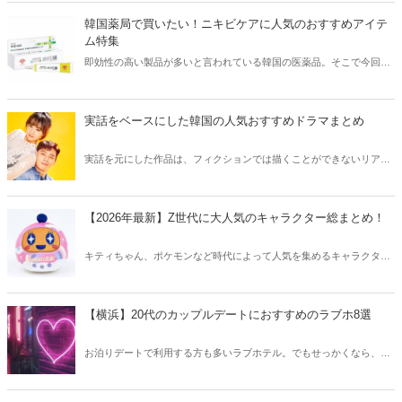
方も必見です。
韓国薬局で買いたい！ニキビケアに人気のおすすめアイテ
ム特集
即効性の高い製品が多いと言われている韓国の医薬品。そこで今回は
韓国薬局でニキビケアにおすすめのアイテムをご紹介！日本人でも購
入できるニキビケアにおすすめのアイテムをチェックしてみましょ
う。
実話をベースにした韓国の人気おすすめドラマまとめ
実話を元にした作品は、フィクションでは描くことができないリアル
さが魅力のひとつ！そこで今回は実話をベースにした韓国の人気ドラ
マをご紹介します。
【2026年最新】Z世代に大人気のキャラクター総まとめ！
キティちゃん、ポケモンなど時代によって人気を集めるキャラクター
は異なります。そこで今回はZ世代に大人気のキャラクターたちをご
紹介！2026年の今、巷で流行っているキャラクターをまとめてチェッ
クしてみましょう。
【横浜】20代のカップルデートにおすすめのラブホ8選
お泊りデートで利用する方も多いラブホテル。でもせっかくなら、キ
レイでおしゃれなラブホテルを選びたいですね。そこで今回は20代の
カップルデートにおすすめのラブホを横浜エリアからご紹介します！