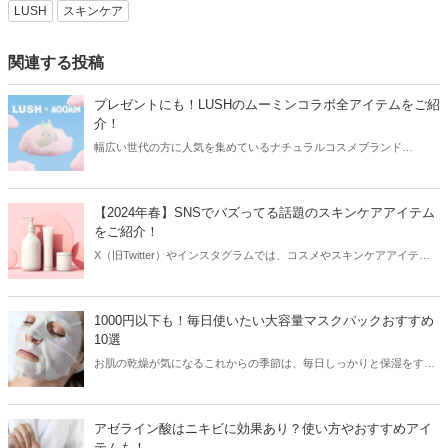
LUSH
スキンケア
関連する投稿
プレゼントにも！LUSHのムーミンコラボ全アイテムをご紹
介！
幅広い世代の方に人気を集めているナチュラルコスメブランド
「LUSH」が、世界的人気キャラクターである「ムーミン」とのコラ
ボを発表！今回はLUSHのムーミンコラボを全アイテムご紹介しま
す。
【2024年春】SNSでバズってる話題のスキンケアアイテム
をご紹介！
X（旧Twitter）やインスタグラムでは、コスメやスキンケアアイテム
を使用したリアルなレビューが多数投稿されています。その投稿をき
っかけに人気が爆発するアイテムもあり、美容女子たちは日頃から
SNSをチェックしているはず！そこで今回はSNSでバズってる話題の
1000円以下も！毎日使いたい大容量マスクパックおすすめ
スキンケアアイテムをご紹介します。
10選
お肌の乾燥が気になるこれからの季節は、毎日しっかりと保湿をする
ことが大切！そこで今回は毎日使いたい大容量のプチプラマスクパッ
クをご紹介します。
アゼライン酸はニキビに効果あり？使い方やおすすめアイ
テムも！