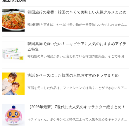
韓国旅行の定番！韓国の辛くて美味しい人気グルメまとめ
韓国料理と言えば、やっぱり辛い物が一番美味しいかもしれません。
そこで今回は韓国の辛くて美味しい人気グルメをご紹介！辛い物が好
きな方はもちろん、体験したことのないような辛さに挑戦してみたい
方も必見です。
韓国薬局で買いたい！ニキビケアに人気のおすすめアイテ
ム特集
即効性の高い製品が多いと言われている韓国の医薬品。そこで今回は
韓国薬局でニキビケアにおすすめのアイテムをご紹介！日本人でも購
入できるニキビケアにおすすめのアイテムをチェックしてみましょ
う。
実話をベースにした韓国の人気おすすめドラマまとめ
実話を元にした作品は、フィクションでは描くことができないリアル
さが魅力のひとつ！そこで今回は実話をベースにした韓国の人気ドラ
マをご紹介します。
【2026年最新】Z世代に大人気のキャラクター総まとめ！
キティちゃん、ポケモンなど時代によって人気を集めるキャラクター
は異なります。そこで今回はZ世代に大人気のキャラクターたちをご
紹介！2026年の今、巷で流行っているキャラクターをまとめてチェッ