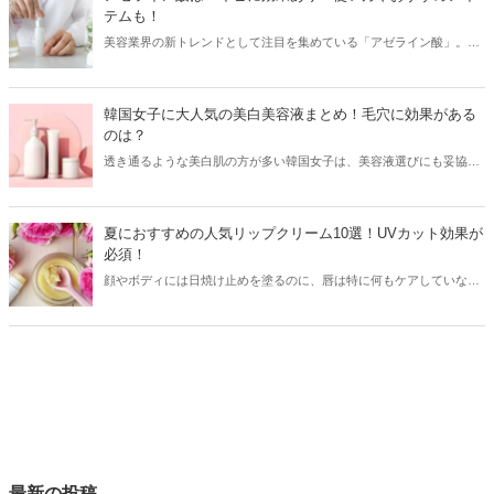
テムも！
美容業界の新トレンドとして注目を集めている「アゼライン酸」。ニ
キビや毛穴に効果がある成分ですが、その使い方には注意が必要。そ
こで今回はアゼライン酸の効果や使い方と共に、おすすめのスキンケ
アアイテムをご紹介します！
韓国女子に大人気の美白美容液まとめ！毛穴に効果がある
のは？
透き通るような美白肌の方が多い韓国女子は、美容液選びにも妥協し
ません♡そこで今回は韓国女子に大人気の美白美容液をご紹介！シミ
やそばかすだけでなく、毛穴にも効果がある美容液をチェックしてみ
ましょう。
夏におすすめの人気リップクリーム10選！UVカット効果が
必須！
顔やボディには日焼け止めを塗るのに、唇は特に何もケアしていな
い…という方は意外と多いようです。紫外線が強い夏は、リップクリ
ームもUVカット効果があるものを使うのが必須！今回は夏におすすめ
の人気リップクリームをご紹介します♪
最新の投稿