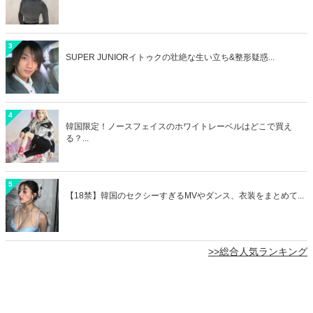
3
SUPER JUNIORイトゥクの壮絶な生い立ち&整形疑惑...
4
韓国限定！ノースフェイスのホワイトレーベルはどこで買え
る？...
5
【18禁】韓国のセクシーすぎるMVやダンス、衣装をまとめて...
>>総合人気ランキング