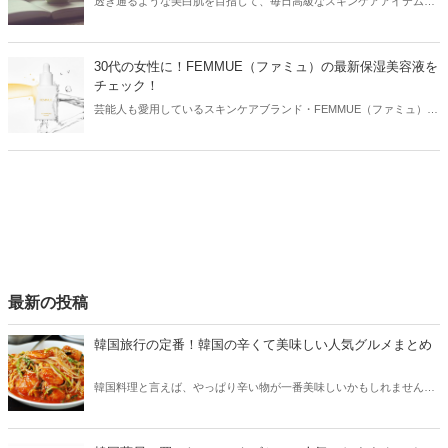
透き通るような美白肌を目指して、毎日高級なスキンケアアイテムで
ケアをしている方も多いはず。しかし、美肌になるためには生活習慣
を改善することがもっとも大切！今回は美肌になるための生活習慣を
まとめてご紹介します♪
30代の女性に！FEMMUE（ファミュ）の最新保湿美容液を
チェック！
芸能人も愛用しているスキンケアブランド・FEMMUE（ファミュ）。
FEMMUE（ファミュ）と言えばマスクパックのイメージですが、美容
液も話題を集めています。今回は2023年7月に発売される話題の保湿
美容液と共に、FEMMUE（ファミュ）の人気アイテムをご紹介しま
す！
最新の投稿
韓国旅行の定番！韓国の辛くて美味しい人気グルメまとめ
韓国料理と言えば、やっぱり辛い物が一番美味しいかもしれません。
そこで今回は韓国の辛くて美味しい人気グルメをご紹介！辛い物が好
きな方はもちろん、体験したことのないような辛さに挑戦してみたい
方も必見です。