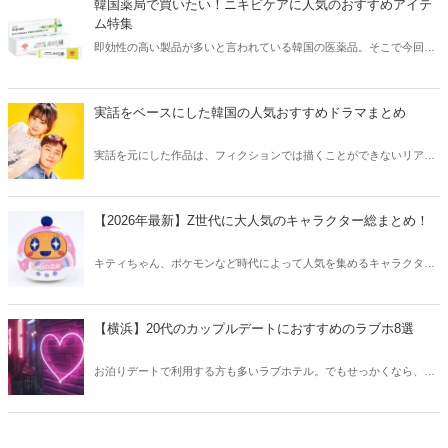
韓国薬局で買いたい！ニキビケアに人気のおすすめアイテ
ム特集
即効性の高い製品が多いと言われている韓国の医薬品。そこで今回は
韓国薬局でニキビケアにおすすめのアイテムをご紹介！日本人でも購
入できるニキビケアにおすすめのアイテムをチェックしてみましょ
う。
実話をベースにした韓国の人気おすすめドラマまとめ
実話を元にした作品は、フィクションでは描くことができないリアル
さが魅力のひとつ！そこで今回は実話をベースにした韓国の人気ドラ
マをご紹介します。
【2026年最新】Z世代に大人気のキャラクター総まとめ！
キティちゃん、ポケモンなど時代によって人気を集めるキャラクター
は異なります。そこで今回はZ世代に大人気のキャラクターたちをご
紹介！2026年の今、巷で流行っているキャラクターをまとめてチェッ
クしてみましょう。
【横浜】20代のカップルデートにおすすめのラブホ8選
お泊りデートで利用する方も多いラブホテル。でもせっかくなら、キ
レイでおしゃれなラブホテルを選びたいですね。そこで今回は20代の
カップルデートにおすすめのラブホを横浜エリアからご紹介します！