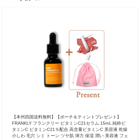
【本州四国送料無料】【ポーチ＆ティントプレゼント】
FRANKLY フランクリー ビタミンC21セラム 15mL 純粋ビ
タミンC ビタミンC21％配合 高含量ビタミンC 美容液 乾燥
小しわ 毛穴 シミ トーン ツヤ肌 弾力 保湿 潤い 美容液 フェ