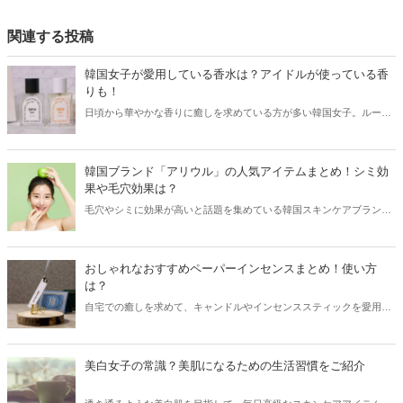
関連する投稿
韓国女子が愛用している香水は？アイドルが使っている香
りも！
日頃から華やかな香りに癒しを求めている方が多い韓国女子。ルーム
フレグランスやキャンドルも定番で、外出の際には香水を欠かせな
い！という方も。そこで今回は韓国女子が愛用している香水をまとめ
てご紹介します！
韓国ブランド「アリウル」の人気アイテムまとめ！シミ効
果や毛穴効果は？
毛穴やシミに効果が高いと話題を集めている韓国スキンケアブランド
「アリウル」。今回はアリウルの人気アイテムと共に、気になる効果
などをご紹介します！
おしゃれなおすすめペーパーインセンスまとめ！使い方
は？
自宅での癒しを求めて、キャンドルやインセンススティックを愛用し
ている方も多い中、韓国ではペーパーインセンスが話題を集めていま
す。そこで今回はおしゃれなペーパーインセンスと共に、その使い方
などをご紹介します！
美白女子の常識？美肌になるための生活習慣をご紹介