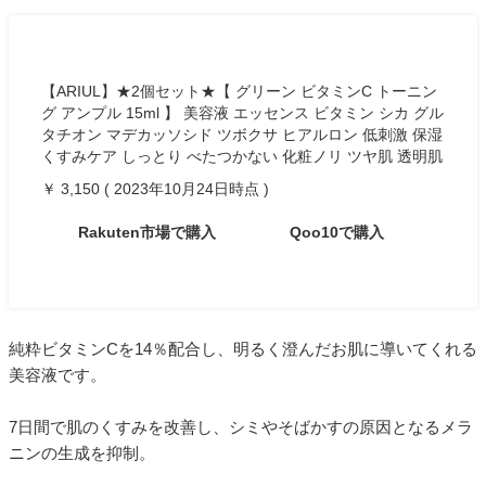
【ARIUL】★2個セット★【 グリーン ビタミンC トーニン
グ アンプル 15ml 】 美容液 エッセンス ビタミン シカ グル
タチオン マデカッソシド ツボクサ ヒアルロン 低刺激 保湿
くすみケア しっとり べたつかない 化粧ノリ ツヤ肌 透明肌
￥ 3,150 ( 2023年10月24日時点 )
Rakuten市場で購入
Qoo10で購入
純粋ビタミンCを14％配合し、明るく澄んだお肌に導いてくれる
美容液です。
7日間で肌のくすみを改善し、シミやそばかすの原因となるメラ
ニンの生成を抑制。