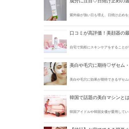
成分に注目♡日焼け止めの
紫外線が強い日も増え、日焼け止めを
ずに選んでいると意味がありません。
きましょう♡
口コミが高評価！美顔器の最
自宅で気軽にスキンケアをすることが
行きが好調です。そこで今回は2021
美白や毛穴に期待♡ザセム
美白や毛穴に効果が期待できるザセム
う方も多いはずです。今回はザセムの
韓国で話題の美白マシンと
韓国アイドルや韓国女優が愛用してい
に入れることができるなんて…まさに
可能なんだとか♡