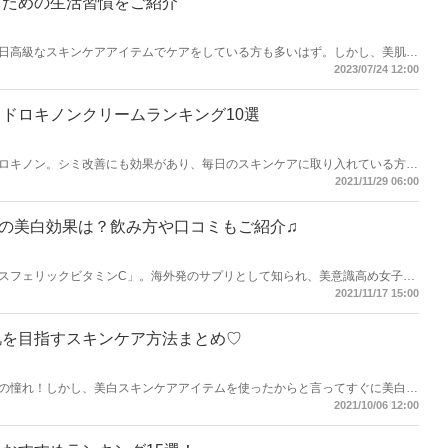
るための生活習慣をご紹介
日高級なスキンケアアイテムでケアをしている方も多いはず。しかし、美肌に
がもっとも大切！今回は美肌になるための生活習慣をまとめてご紹介します♪
2023/07/24 12:00
ドロキノンクリームランキング10選
ロキノン。シミ改善にも効果があり、毎日のスキンケアに取り入れている方が
のハイドロキノンクリームをランキング形式でご紹介！美白を目指す方はぜひ
2021/11/29 06:00
の美白効果は？飲み方や口コミもご紹介♫
スフェリックビタミンC」。海外発のサプリとして知られ、美意識高め女子た
リポスフェリックビタミンCの美白効果や飲み方、気になる口コミをご紹介し
2021/11/17 15:00
肌を目指すスキンケア方法まとめ♡
の憧れ！しかし、美白スキンケアアイテムを使ったからと言ってすぐに美白に
回は美白肌を目指す方のために、基本的なスキンケア方法や注目の美白成分を
2021/10/06 12:00