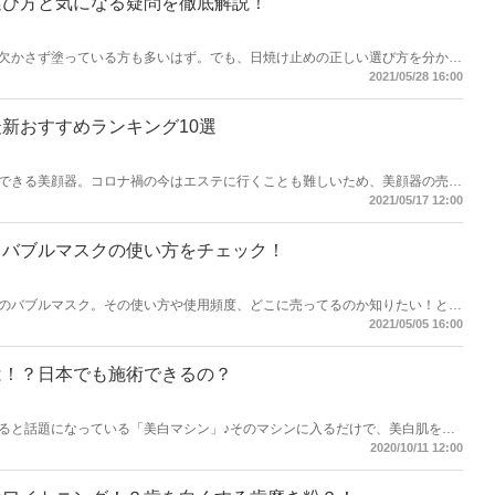
選び方と気になる疑問を徹底解説！
欠かさず塗っている方も多いはず。でも、日焼け止めの正しい選び方を分から
今回は日焼け止めの選び方と共に、日焼け止めに関する疑問を徹底解説してい
2021/05/28 16:00
新おすすめランキング10選
できる美顔器。コロナ禍の今はエステに行くことも難しいため、美顔器の売れ
年最新の美顔器おすすめランキングをご紹介します♪
2021/05/17 12:00
・バブルマスクの使い方をチェック！
のバブルマスク。その使い方や使用頻度、どこに売ってるのか知りたい！とい
バブルマスクの使い方や気になる効果についてもご紹介しましょう♪
2021/05/05 16:00
は！？日本でも施術できるの？
ると話題になっている「美白マシン」♪そのマシンに入るだけで、美白肌を手
夢のようなマシンですね！韓国で話題の美白マシンは、なんと日本でも施術が
2020/10/11 12:00