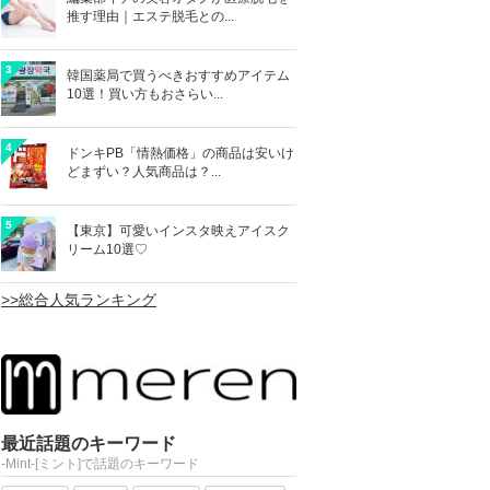
推す理由｜エステ脱毛との...
3
韓国薬局で買うべきおすすめアイテム
10選！買い方もおさらい...
4
ドンキPB「情熱価格」の商品は安いけ
どまずい？人気商品は？...
5
【東京】可愛いインスタ映えアイスク
リーム10選♡
>>総合人気ランキング
最近話題のキーワード
-Mint-[ミント]で話題のキーワード