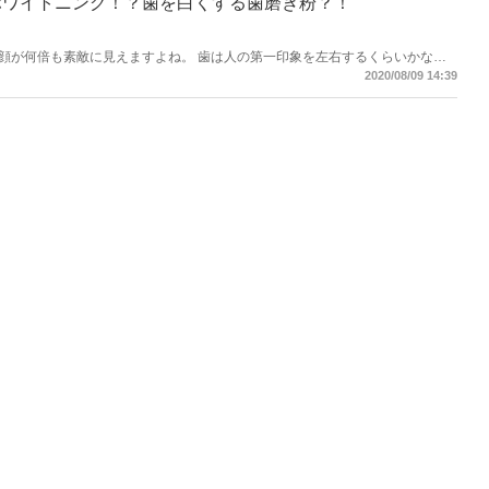
ホワイトニング！？歯を白くする歯磨き粉？！
顔が何倍も素敵に見えますよね。 歯は人の第一印象を左右するくらいかなり
な歯にしたいですよね！ですが、ホワイトニングに通うのは費用もかかるし通
2020/08/09 14:39
き粉で簡単にできるホワイトニングがオススメ♪