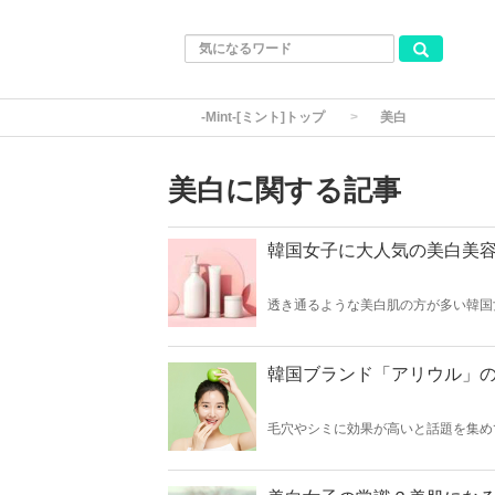
-Mint-[ミント]トップ
美白
美白に関する記事
韓国女子に大人気の美白美
透き通るような美白肌の方が多い韓国
美容液をご紹介！シミやそばかすだけ
韓国ブランド「アリウル」
毛穴やシミに効果が高いと話題を集め
と共に、気になる効果などをご紹介し