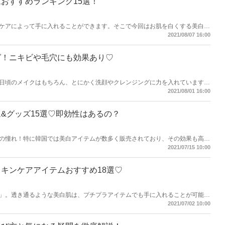
おすすめランキング15選！
ケアによって手に入れることができます。そこで今回はお肌を白くする美白ク
！韓国コスメから市販のプチプラアイテム、ちょっぴりリッチなデパコスアイ
2021/08/07 16:00
てみましょう♫
グ！ニキビや毛穴にも効果あり♡
日頃のメイクはもちろん、とにかく洗顔やクレンジングに力を入れています。
ングをご紹介！ニキビや毛穴に悩んでいる方はもちろん、美白を目指す方もぜ
2021/08/01 16:00
&グッズ15選♡即効性はあるの？
の憧れ！特に韓国では美白アイテムが数多く販売されており、その効果も高め
イテムをジャンル別にご紹介します。
2021/07/15 10:00
キンケアアイテムおすすめ18選♡
」。透き通るような美白肌は、プチプラアイテムでも手に入れることが可能！
ンケアアイテムをジャンル別にご紹介します♪
2021/07/02 10:00