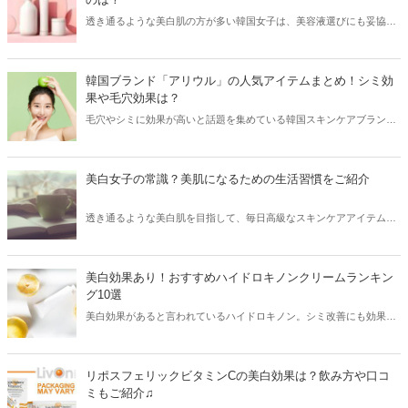
透き通るような美白肌の方が多い韓国女子は、美容液選びにも妥協し
ません♡そこで今回は韓国女子に大人気の美白美容液をご紹介！シミ
やそばかすだけでなく、毛穴にも効果がある美容液をチェックしてみ
ましょう。
韓国ブランド「アリウル」の人気アイテムまとめ！シミ効
果や毛穴効果は？
毛穴やシミに効果が高いと話題を集めている韓国スキンケアブランド
「アリウル」。今回はアリウルの人気アイテムと共に、気になる効果
などをご紹介します！
美白女子の常識？美肌になるための生活習慣をご紹介
透き通るような美白肌を目指して、毎日高級なスキンケアアイテムで
ケアをしている方も多いはず。しかし、美肌になるためには生活習慣
を改善することがもっとも大切！今回は美肌になるための生活習慣を
まとめてご紹介します♪
美白効果あり！おすすめハイドロキノンクリームランキン
グ10選
美白効果があると言われているハイドロキノン。シミ改善にも効果が
あり、毎日のスキンケアに取り入れている方が増えています。そこで
今回はおすすめのハイドロキノンクリームをランキング形式でご紹
介！美白を目指す方はぜひ参考にしてください。
リポスフェリックビタミンCの美白効果は？飲み方や口コ
ミもご紹介♫