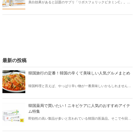
美白効果があると話題のサプリ「リポスフェリックビタミンC」。海
外発のサプリとして知られ、美意識高め女子たちの間で人気を集めて
います。今回はリポスフェリックビタミンCの美白効果や飲み方、気
になる口コミをご紹介します！
最新の投稿
韓国旅行の定番！韓国の辛くて美味しい人気グルメまとめ
韓国料理と言えば、やっぱり辛い物が一番美味しいかもしれません。
そこで今回は韓国の辛くて美味しい人気グルメをご紹介！辛い物が好
きな方はもちろん、体験したことのないような辛さに挑戦してみたい
方も必見です。
韓国薬局で買いたい！ニキビケアに人気のおすすめアイテ
ム特集
即効性の高い製品が多いと言われている韓国の医薬品。そこで今回は
韓国薬局でニキビケアにおすすめのアイテムをご紹介！日本人でも購
入できるニキビケアにおすすめのアイテムをチェックしてみましょ