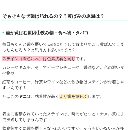
そもそもなぜ歯は汚れるの？？黄ばみの原因は？
歯が黄ばむ原因①飲み物・食べ物・タバコ…
■
毎日ちゃんと歯を磨いてるのにどうして昔よりすこし黄ばんでしま
ったんだろう？と思う方も多いのでは？
ステイン（着色汚れ）は色素沈着と同じ
です。
カレーやキムチ、そしてビーフシチューや、醤油など…色の濃い食
べ物や
紅茶やコーヒー、緑茶やワインなどの飲み物はステインが付着しや
すいんです！
たばこの
ヤニ
は、粘着性が高く
より歯を黄色く
します。
表面に蓄積されていったステインは、時間がたつとエナメル質にま
で浸透してしまうんです！！
飲食後すぐに歯を磨く人ならばいいですが、そうもいかない人が多