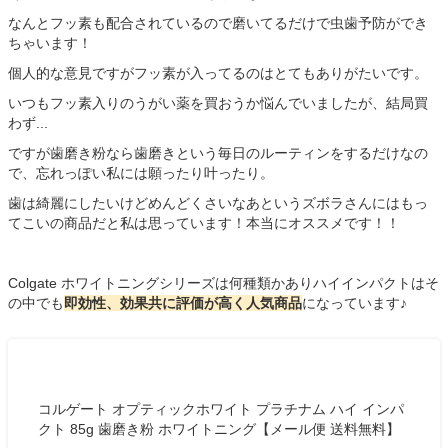
なんとフッ素も配合されているので磨いてるだけで虫歯予防ができ
ちゃいます！
個人的な意見ですがフッ素が入ってるのはとてもありがたいです。
いつもフッ素入りのうがい薬を買おうか悩んでいましたが、結局買
わず...
ですが歯磨き粉なら歯磨きという毎日のルーティンをするだけなの
で、忘れっぽい私には願ったり叶ったり。
歯は綺麗にしたいけどめんどくさいなあというズボラさんにはもっ
てこいの商品だと私は思っています！本当にオススメです！！
Colgate ホワイトニングシリーズは何種類かありハイインパクトはそ
の中でも
即効性、効果共に評価が高く人気商品
になっています♪
コルゲート オプティックホワイト プラチナム ハイ インパ
クト 85g 歯磨き粉 ホワイトニング【メール便 送料無料】