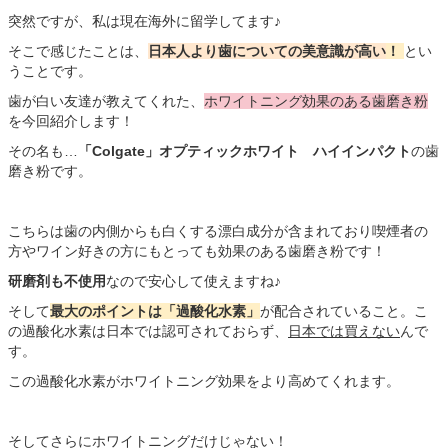
突然ですが、私は現在海外に留学してます♪
そこで感じたことは、
日本人より歯についての美意識が高い
！
とい
うことです。
歯が白い友達が教えてくれた、
ホワイトニング効果のある歯磨き粉
を今回紹介します！
その名も…
「Colgate」オプティックホワイト ハイインパクト
の歯
磨き粉です。
こちらは歯の内側からも白くする漂白成分が含まれており喫煙者の
方やワイン好きの方にもとっても効果のある歯磨き粉です！
研磨剤も不使用
なので安心して使えますね♪
そして
最大のポイントは「過酸化水素」
が配合されていること。こ
の過酸化水素は日本では認可されておらず、
日本では買えない
んで
す。
この過酸化水素がホワイトニング効果をより高めてくれます。
そしてさらにホワイトニングだけじゃない！