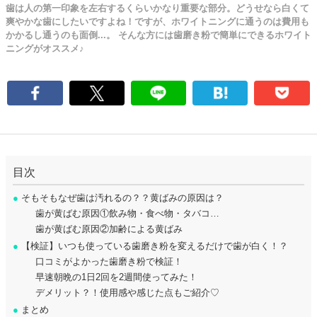
歯は人の第一印象を左右するくらいかなり重要な部分。どうせなら白くて
爽やかな歯にしたいですよね！ですが、ホワイトニングに通うのは費用も
かかるし通うのも面倒...。 そんな方には歯磨き粉で簡単にできるホワイト
ニングがオススメ♪
目次
●
そもそもなぜ歯は汚れるの？？黄ばみの原因は？
歯が黄ばむ原因①飲み物・食べ物・タバコ…
歯が黄ばむ原因②加齢による黄ばみ
●
【検証】いつも使っている歯磨き粉を変えるだけで歯が白く！？
口コミがよかった歯磨き粉で検証！
早速朝晩の1日2回を2週間使ってみた！
デメリット？！使用感や感じた点もご紹介♡
●
まとめ