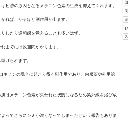
国
ニキビ跡の原因となるメラニン色素の生成を抑えてくれます。
美
上がれば上がるほど副作用が出ます。
薬
お
ヒリしたり違和感を覚えることも多いはず。
ス
それまでには数週間かかります。
も挙げられます。
ドロキノンの場合に起こり得る副作用であり、内服薬や外用治
お肌はメラニン色素が失われた状態になるため紫外線を浴び放
によってさらにシミが濃くなってしまったという報告もありま