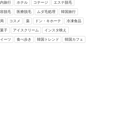
内旅行
ホテル
コテージ
エステ脱毛
容脱毛
医療脱毛
ムダ毛処理
韓国旅行
局
コスメ
薬
ドン・キホーテ
冷凍食品
菓子
アイスクリーム
インスタ映え
イーツ
食べ歩き
韓国トレンド
韓国カフェ