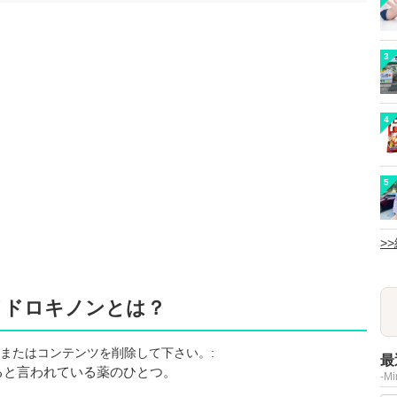
3
4
5
>
イドロキノンとは？
またはコンテンツを削除して下さい。:
最
ると言われている薬のひとつ。
-M