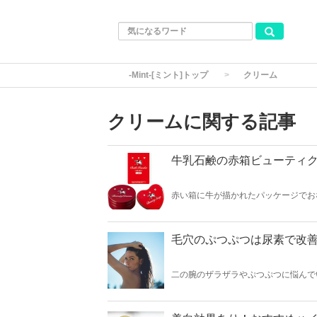
-Mint-[ミント]トップ
クリーム
クリームに関する記事
牛乳石鹸の赤箱ビューティ
赤い箱に牛が描かれたパッケージでお
ンドです。そんな牛乳石鹸からクリー
ム「カウブランド赤箱ビューティクリ
毛穴のぷつぷつは尿素で改善
二の腕のザラザラやぷつぷつに悩んで
しまうもの。そこで今回は二の腕の毛
についても学んでみましょう。