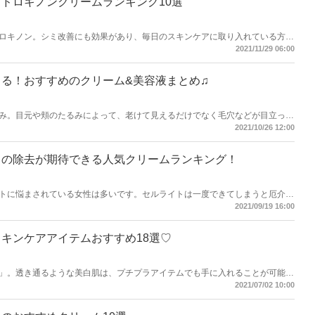
ドロキノンクリームランキング10選
ロキノン。シミ改善にも効果があり、毎日のスキンケアに取り入れている方が
のハイドロキノンクリームをランキング形式でご紹介！美白を目指す方はぜひ
2021/11/29 06:00
る！おすすめのクリーム&美容液まとめ♫
み。目元や頬のたるみによって、老けて見えるだけでなく毛穴などが目立って
リフトアップ効果が期待できるおすすめのクリームと美容液をご紹介！初めて
2021/10/26 12:00
参考にしてみてください♡
トの除去が期待できる人気クリームランキング！
トに悩まされている女性は多いです。セルライトは一度できてしまうと厄介！
できる人気クリームをランキング形式でご紹介します☆
2021/09/19 16:00
キンケアアイテムおすすめ18選♡
」。透き通るような美白肌は、プチプラアイテムでも手に入れることが可能！
ンケアアイテムをジャンル別にご紹介します♪
2021/07/02 10:00