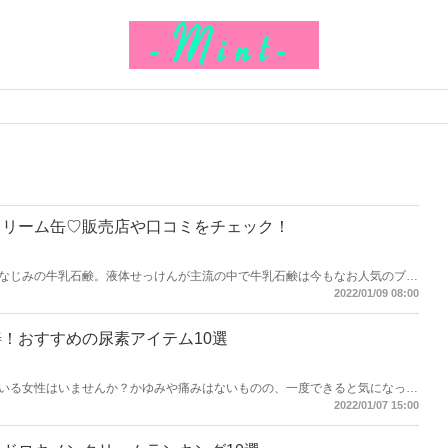
クリーム缶♡販売店や口コミをチェック！
なじみの牛乳石鹸。液体せっけんが主流の中で牛乳石鹸は今もなお人気のブラ
ムが発売され、話題になっています。今回は赤い缶に入った牛乳石鹸のクリー
2022/01/09 08:00
ーム」の販売店や口コミをご紹介します。
！おすすめの尿素アイテム10選
いる女性はいませんか？かゆみや痛みはないものの、一度できると気になって
穴のぷつぷつ改善におすすめの尿素アイテムをご紹介！ぷつぷつができる原因
2022/01/07 15:00