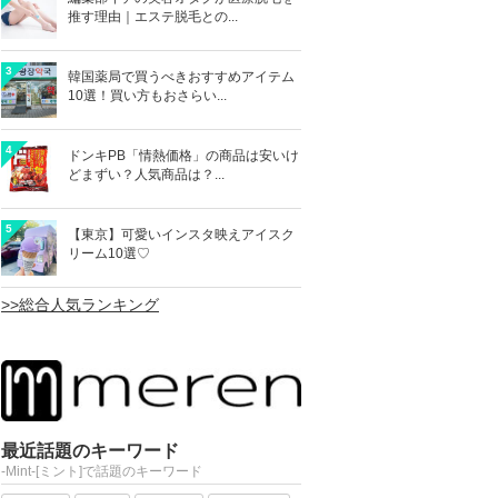
推す理由｜エステ脱毛との...
3
韓国薬局で買うべきおすすめアイテム
10選！買い方もおさらい...
4
ドンキPB「情熱価格」の商品は安いけ
どまずい？人気商品は？...
5
【東京】可愛いインスタ映えアイスク
リーム10選♡
>>総合人気ランキング
最近話題のキーワード
-Mint-[ミント]で話題のキーワード