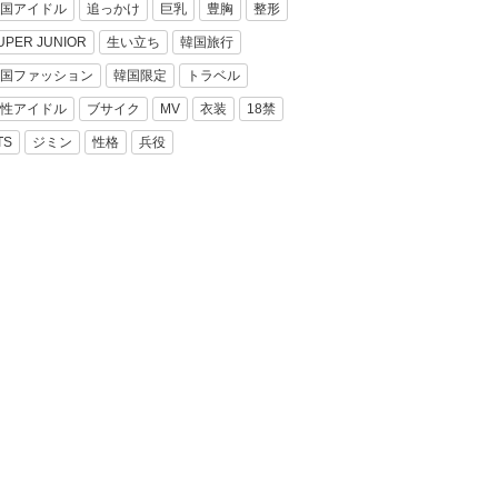
国アイドル
追っかけ
巨乳
豊胸
整形
UPER JUNIOR
生い立ち
韓国旅行
国ファッション
韓国限定
トラベル
性アイドル
ブサイク
MV
衣装
18禁
TS
ジミン
性格
兵役