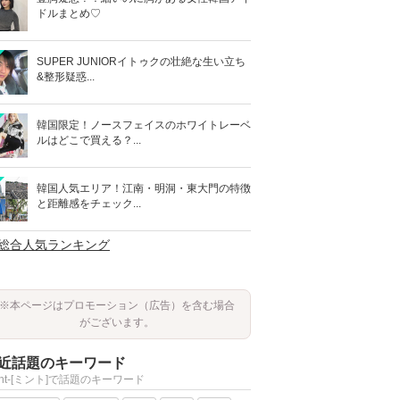
ドルまとめ♡
SUPER JUNIORイトゥクの壮絶な生い立ち
&整形疑惑...
韓国限定！ノースフェイスのホワイトレーベ
ルはどこで買える？...
韓国人気エリア！江南・明洞・東大門の特徴
と距離感をチェック...
>総合人気ランキング
※本ページはプロモーション（広告）を含む場合
がございます。
近話題のキーワード
int-[ミント]で話題のキーワード