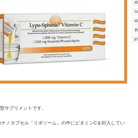
韓
S
韓
男
B
収型サプリメントです。
のナノカプセル「リポソーム」の中にビタミンCを封入してい
。