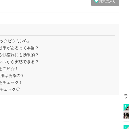
お気に入り
ックビタミンC」
効果があるって本当？
や肌荒れにも効果的？
いつから実感できる？
をご紹介！
作用はあるの？
をチェック！
チェック♡
ラ
1
2