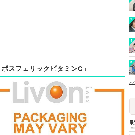
3
4
5
リポスフェリックビタミンC」
>
最
-M