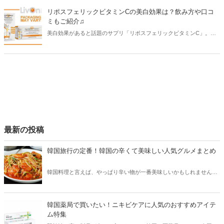
介！美白を目指す方はぜひ参考にしてください。
リポスフェリックビタミンCの美白効果は？飲み方や口コ
ミもご紹介♫
美白効果があると話題のサプリ「リポスフェリックビタミンC」。海
外発のサプリとして知られ、美意識高め女子たちの間で人気を集めて
います。今回はリポスフェリックビタミンCの美白効果や飲み方、気
になる口コミをご紹介します！
最新の投稿
韓国旅行の定番！韓国の辛くて美味しい人気グルメまとめ
韓国料理と言えば、やっぱり辛い物が一番美味しいかもしれません。
そこで今回は韓国の辛くて美味しい人気グルメをご紹介！辛い物が好
きな方はもちろん、体験したことのないような辛さに挑戦してみたい
方も必見です。
韓国薬局で買いたい！ニキビケアに人気のおすすめアイテ
ム特集