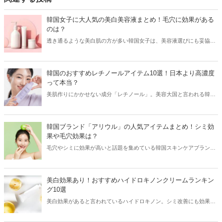
韓国女子に大人気の美白美容液まとめ！毛穴に効果がある
のは？
透き通るような美白肌の方が多い韓国女子は、美容液選びにも妥協し
ません♡そこで今回は韓国女子に大人気の美白美容液をご紹介！シミ
やそばかすだけでなく、毛穴にも効果がある美容液をチェックしてみ
ましょう。
韓国のおすすめレチノールアイテム10選！日本より高濃度
って本当？
美肌作りにかかせない成分「レチノール」。美容大国と言われる韓国
でも愛用している方が多く、プチプラなレチノールコスメも続々と登
場！韓国女子たちが愛用しているおすすめレチノールアイテムを韓国
コスメブランドからご紹介します。
韓国ブランド「アリウル」の人気アイテムまとめ！シミ効
果や毛穴効果は？
毛穴やシミに効果が高いと話題を集めている韓国スキンケアブランド
「アリウル」。今回はアリウルの人気アイテムと共に、気になる効果
などをご紹介します！
美白効果あり！おすすめハイドロキノンクリームランキン
グ10選
美白効果があると言われているハイドロキノン。シミ改善にも効果が
あり、毎日のスキンケアに取り入れている方が増えています。そこで
今回はおすすめのハイドロキノンクリームをランキング形式でご紹