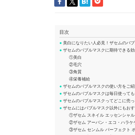
目次
●
美白になりたい人必見！ザセムのバブ
●
ザセムのバブルマスクに期待できる効
①美白
②毛穴
③角質
④栄養補給
●
ザセムのバブルマスクの使い方をご紹
●
ザセムのバブルマスクは毎日使っても
●
ザセムのバブルマスクってどこに売っ
●
ザセムにはバブルマスク以外にもおす
①ザセム スネイル エッセンシャル
②ザセム アーバン・エコ・ハラケ
③ザセム センムル パーフェクト ポ