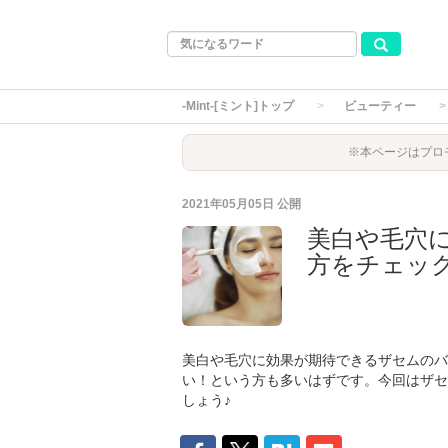
-Mint-[ミント]トップ
ビューティー
※本ページはプロ
2021年05月05日
公開
美白や毛穴
方をチェッ
美白や毛穴に効果が期待できるザセムのバ
い！という方も多いはずです。今回はザセ
しょう♪