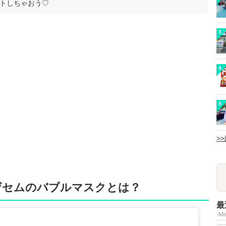
トしちゃおう♡
3
4
5
>
ザセムのバブルマスクとは？
最
-M