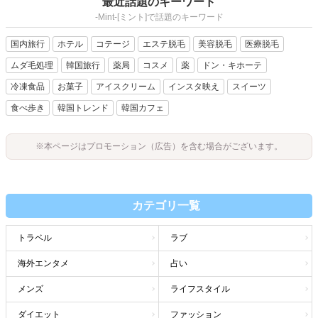
最近話題のキーワード
-Mint-[ミント]で話題のキーワード
国内旅行
ホテル
コテージ
エステ脱毛
美容脱毛
医療脱毛
ムダ毛処理
韓国旅行
薬局
コスメ
薬
ドン・キホーテ
冷凍食品
お菓子
アイスクリーム
インスタ映え
スイーツ
食べ歩き
韓国トレンド
韓国カフェ
※本ページはプロモーション（広告）を含む場合がございます。
カテゴリ一覧
トラベル
ラブ
海外エンタメ
占い
メンズ
ライフスタイル
ダイエット
ファッション