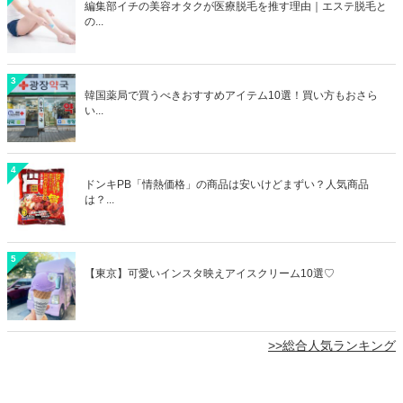
編集部イチの美容オタクが医療脱毛を推す理由｜エステ脱毛と
の...
3
韓国薬局で買うべきおすすめアイテム10選！買い方もおさら
い...
4
ドンキPB「情熱価格」の商品は安いけどまずい？人気商品
は？...
5
【東京】可愛いインスタ映えアイスクリーム10選♡
>>総合人気ランキング