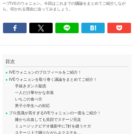
ープIVEのウォニョン。今回はこれまでの議論をまとめてご紹介しなが
ら、叩かれる理由に迫ってみましょう。
目次
●
IVEウォニョンのプロフィールをご紹介！
●
IVEウォニョンを取り巻く議論をまとめてご紹介！
手抜きダンス疑惑
一人だけ華やかな衣装
いちごの食べ方
男子小学生への対応
●
プロ意識が高すぎるIVEウォニョンの一面をご紹介！
膝から出血しても笑顔でステージ完走
ミュージックビデオ撮影中に7針を縫うケガ
ステージ上で踊りながらエクステを…