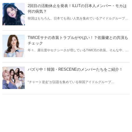
介します。
2回目の活動休止を発表！ILLITの日本人メンバー・モカは
何の病気？
韓国はもちろん、日本でも高い人気を集めているアイドルグループ・
ILLIT。今回はILLITモカの活動休止についてご紹介！気になる現在の
状況をチェックしてみましょう。
TWICEサナの衣装トラブルがやばい！？佐藤健との共演も
チェック
年々、露出度やセクシーさが増しているTWICEの衣装。そんな中、
TWICEサナの衣装にトラブルが発生しました。今回はTWICEサナの衣
装トラブルや、気になる佐藤健との共演についてご紹介します！
バズり中！韓国・RESCENEのメンバーたちをご紹介！
“チャート逆走”が話題を集めている韓国アイドルグループ
RESCENE（リセンヌ）。そこで今回はRESCENEのメンバーたちをご
紹介！今、SNSでバズっている理由も合わせてチェックしていきまし
ょう。