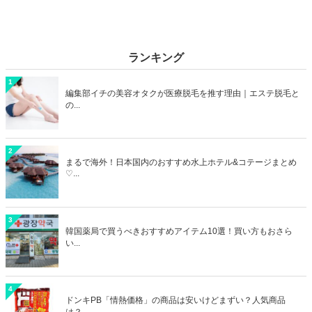
ランキング
1
編集部イチの美容オタクが医療脱毛を推す理由｜エステ脱毛と
の...
2
まるで海外！日本国内のおすすめ水上ホテル&コテージまとめ
♡...
3
韓国薬局で買うべきおすすめアイテム10選！買い方もおさら
い...
4
ドンキPB「情熱価格」の商品は安いけどまずい？人気商品
は？...