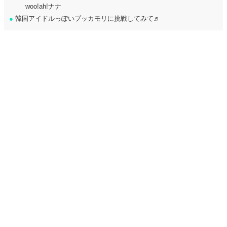
woo!ah!ナナ
●
韓国アイドルっぽいプッカモリに挑戦してみて♬