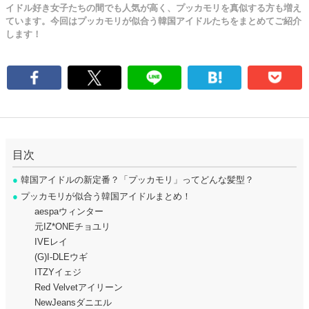
イドル好き女子たちの間でも人気が高く、プッカモリを真似する方も増え
ています。今回はプッカモリが似合う韓国アイドルたちをまとめてご紹介
します！
目次
●
韓国アイドルの新定番？「プッカモリ」ってどんな髪型？
●
プッカモリが似合う韓国アイドルまとめ！
aespaウィンター
元IZ*ONEチョユリ
IVEレイ
(G)I-DLEウギ
ITZYイェジ
Red Velvetアイリーン
NewJeansダニエル