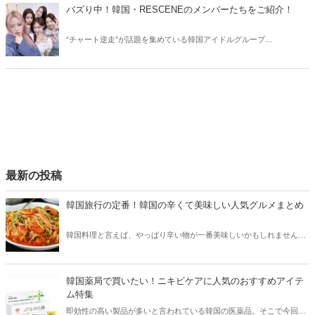
バズり中！韓国・RESCENEのメンバーたちをご紹介！
“チャート逆走”が話題を集めている韓国アイドルグループ
RESCENE（リセンヌ）。そこで今回はRESCENEのメンバーたちをご
紹介！今、SNSでバズっている理由も合わせてチェックしていきまし
ょう。
最新の投稿
韓国旅行の定番！韓国の辛くて美味しい人気グルメまとめ
韓国料理と言えば、やっぱり辛い物が一番美味しいかもしれません。
そこで今回は韓国の辛くて美味しい人気グルメをご紹介！辛い物が好
きな方はもちろん、体験したことのないような辛さに挑戦してみたい
方も必見です。
韓国薬局で買いたい！ニキビケアに人気のおすすめアイテ
ム特集
即効性の高い製品が多いと言われている韓国の医薬品。そこで今回は