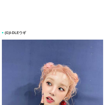
(G)I-DLEウギ
■