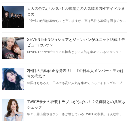
大人の色気がヤバい！30歳超えの人気韓国男性アイドルま
とめ
「女性の色気は30から」と言いますが、実は男性も30歳を過ぎてから
より魅力が増すことをご存知でしたか？そこで今回は30歳超えの人気
韓国アイドルたちをご紹介します！
SEVENTEENジョシュアとジョンハンがユニット結成！デ
ビューはいつ？
SEVENTEENのビジュアル担当として人気を集めているジョシュアと
ジョンハン。そんなイケメン2人が、ユニット結成を発表しました！
今回はSEVENTEENジョシュアとジョンハンのユニットについてご紹
介します。
2回目の活動休止を発表！ILLITの日本人メンバー・モカは
何の病気？
韓国はもちろん、日本でも高い人気を集めているアイドルグループ・
ILLIT。今回はILLITモカの活動休止についてご紹介！気になる現在の
状況をチェックしてみましょう。
TWICEサナの衣装トラブルがやばい！？佐藤健との共演も
チェック
年々、露出度やセクシーさが増しているTWICEの衣装。そんな中、
TWICEサナの衣装にトラブルが発生しました。今回はTWICEサナの衣
装トラブルや、気になる佐藤健との共演についてご紹介します！