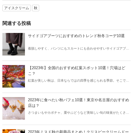
アイスクリーム
秋
関連する投稿
サイドゴアブーツにおすすめのトレンド秋冬コーデ10選
着脱しやすく、パンツにもスカートにも合わせやすいサイドゴアブー
ツ。2023年の秋冬のトレンドアイテムとして、数多くのブランドから
登場しています。そこで今回はサイドゴアブーツにおすすめのトレン
ド秋冬コーデをご紹介します！
【2023年】全国のおすすめ紅葉スポット10選！穴場はど
こ？
紅葉が美しい秋は、日本ならではの四季を感じられる季節。そこで今
回は全国のおすすめ紅葉スポットをご紹介します！
2023年に食べたい秋パフェ10選！東京や名古屋のおすすめ
店は？
さつまいもやカボチャ、栗やぶどうなど美味しい旬の味覚がたくさん
ある秋。最近では秋の素材を使った“秋パフェ”が人気を集めていま
す。そこで今回は2023年に食べたい秋パフェを東京、大阪、名古屋か
らご紹介します！
2023年ミスド秋の新商品まとめ！クリスピークリームドー