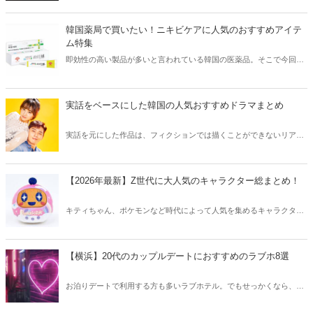
きな方はもちろん、体験したことのないような辛さに挑戦してみたい
方も必見です。
韓国薬局で買いたい！ニキビケアに人気のおすすめアイテ
ム特集
即効性の高い製品が多いと言われている韓国の医薬品。そこで今回は
韓国薬局でニキビケアにおすすめのアイテムをご紹介！日本人でも購
入できるニキビケアにおすすめのアイテムをチェックしてみましょ
う。
実話をベースにした韓国の人気おすすめドラマまとめ
実話を元にした作品は、フィクションでは描くことができないリアル
さが魅力のひとつ！そこで今回は実話をベースにした韓国の人気ドラ
マをご紹介します。
【2026年最新】Z世代に大人気のキャラクター総まとめ！
キティちゃん、ポケモンなど時代によって人気を集めるキャラクター
は異なります。そこで今回はZ世代に大人気のキャラクターたちをご
紹介！2026年の今、巷で流行っているキャラクターをまとめてチェッ
クしてみましょう。
【横浜】20代のカップルデートにおすすめのラブホ8選
お泊りデートで利用する方も多いラブホテル。でもせっかくなら、キ
レイでおしゃれなラブホテルを選びたいですね。そこで今回は20代の
カップルデートにおすすめのラブホを横浜エリアからご紹介します！