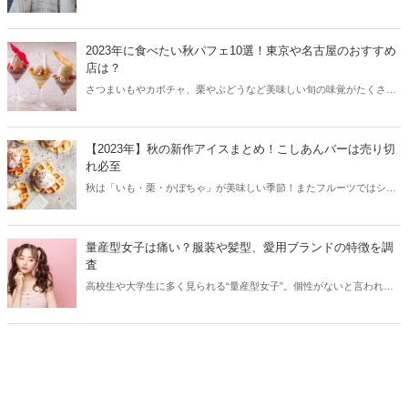
ニットを洗う際のコツやおすすめの柔軟剤などをご紹介します。
2023年に食べたい秋パフェ10選！東京や名古屋のおすすめ
店は？
さつまいもやカボチャ、栗やぶどうなど美味しい旬の味覚がたくさん
ある秋。最近では秋の素材を使った“秋パフェ”が人気を集めていま
す。そこで今回は2023年に食べたい秋パフェを東京、大阪、名古屋か
らご紹介します！
【2023年】秋の新作アイスまとめ！こしあんバーは売り切
れ必至
秋は「いも・栗・かぼちゃ」が美味しい季節！またフルーツではシャ
インマスカットや巨峰などのぶどうが美味しいですね。そこで今回は
2023年秋の新作アイスをまとめてご紹介します！
量産型女子は痛い？服装や髪型、愛用ブランドの特徴を調
査
高校生や大学生に多く見られる“量産型女子”。個性がないと言われて
いる量産型女子たちには、どのような特徴があるのでしょうか？今回
は服装や髪型、愛用ブランドなどから量産型女子の特徴を調査してみ
ました！