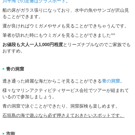
川平湾での定番はグラスボート。
船の床がガラス張りになっており、水中の魚やサンゴが沢山見
ることができます。
運が良ければウミガメやサメも見ることができちゃうんです。
筆者が訪れた時にもウミガメを見ることができました^^
お値段も大人一人
1,000
円程度
とリーズナブルなのでご家族でも
おすすめ。
青の洞窟
■
透き通った綺麗な海だからこそ見ることができる
青の洞窟。
様々なマリンアクティビティサービス会社でツアーが組まれて
いるので参加しましょう。
青の洞窟で泳ぐことができたり、洞窟探検も楽しめます。
石垣島の海で遊ぶなら必ず押さえておきたいスポットです。
市街
■