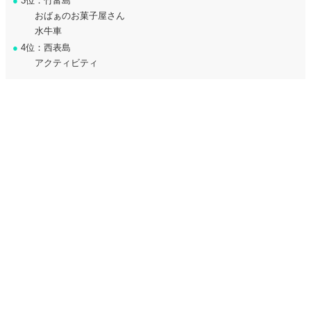
●
3位：竹富島
おばぁのお菓子屋さん
水牛車
●
4位：西表島
アクティビティ