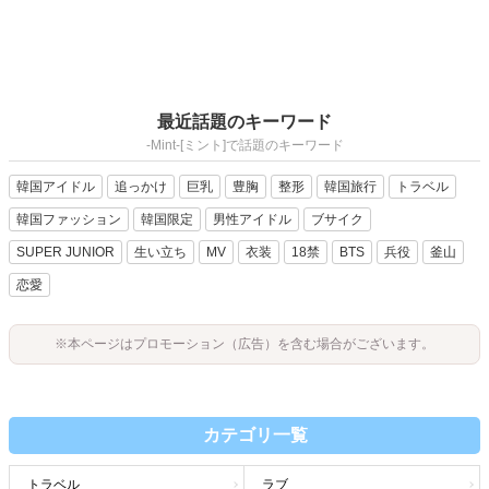
最近話題のキーワード
-Mint-[ミント]で話題のキーワード
韓国アイドル
追っかけ
巨乳
豊胸
整形
韓国旅行
トラベル
韓国ファッション
韓国限定
男性アイドル
ブサイク
SUPER JUNIOR
生い立ち
MV
衣装
18禁
BTS
兵役
釜山
恋愛
※本ページはプロモーション（広告）を含む場合がございます。
カテゴリ一覧
トラベル
ラブ