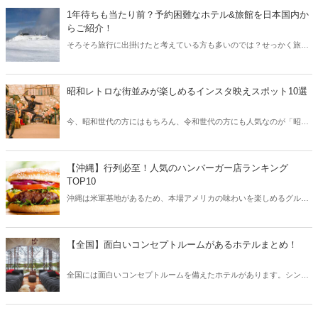
が落ち着いたら訪れたい海外の水上ホテルをご紹介します♪
1年待ちも当たり前？予約困難なホテル&旅館を日本国内か
らご紹介！
そろそろ旅行に出掛けたと考えている方も多いのでは？せっかく旅行
に出掛けるなら、予約困難なホテルや旅館に泊まってみたいもの♡今
回は1年待ちも当たり前という、日本国内の予約困難なホテル&旅館を
ご紹介！利用客が少ない今は、予約も狙い目ですよ♪
昭和レトロな街並みが楽しめるインスタ映えスポット10選
今、昭和世代の方にはもちろん、令和世代の方にも人気なのが「昭和
レトロ」や「大正ロマン」。そこで今回は昭和レトロな街並みが楽し
めるインスタ映えスポットを全国からご紹介します！
【沖縄】行列必至！人気のハンバーガー店ランキング
TOP10
沖縄は米軍基地があるため、本場アメリカの味わいを楽しめるグルメ
店が充実しています。中でもハンバーガーは子供から大人まで大好き
なグルメのひとつで、その味を求めて訪れる旅行者も。そこで今回は
沖縄の人気ハンバーガー店をランキング形式でご紹介します！
【全国】面白いコンセプトルームがあるホテルまとめ！
全国には面白いコンセプトルームを備えたホテルがあります。シンプ
ルなお部屋も良いですが、子供連れやカップルにはちょっと変わった
コンセプトルームもおすすめ！そこで今回は日本全国から、面白いコ
ンセプトルームがあるホテルをご紹介します。