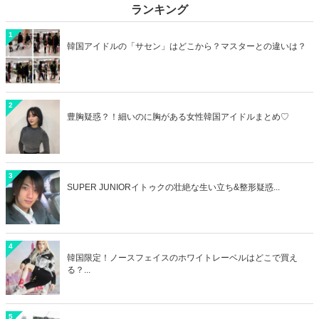
ランキング
1
韓国アイドルの「サセン」はどこから？マスターとの違いは？
2
豊胸疑惑？！細いのに胸がある女性韓国アイドルまとめ♡
3
SUPER JUNIORイトゥクの壮絶な生い立ち&整形疑惑...
4
韓国限定！ノースフェイスのホワイトレーベルはどこで買え
る？...
5