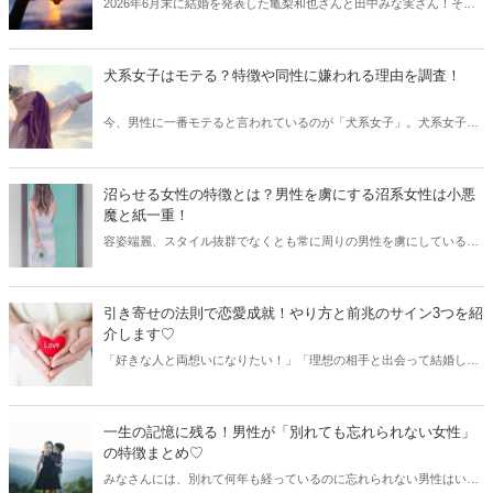
2026年6月末に結婚を発表した亀梨和也さんと田中みな実さん！そこ
で今回は二人のプロフィールやなれそめと共に、過去の恋愛遍歴や世
間の反応などをご紹介します。
犬系女子はモテる？特徴や同性に嫌われる理由を調査！
今、男性に一番モテると言われているのが「犬系女子」。犬系女子と
は一体どのような女性を意味するのでしょうか？今回は犬系女子の特
徴と共に、同性に嫌われる理由をご紹介します。
沼らせる女性の特徴とは？男性を虜にする沼系女性は小悪
魔と紙一重！
容姿端麗、スタイル抜群でなくとも常に周りの男性を虜にしている女
性はいませんか？それが今、世間で話題を集めている“沼系女子”。こ
の沼系女子にはある共通点があるのだとか。男性を沼らせる女性の特
徴をまとめてご紹介します♡
引き寄せの法則で恋愛成就！やり方と前兆のサイン3つを紹
介します♡
「好きな人と両想いになりたい！」「理想の相手と出会って結婚した
い！」といった思いはありませんか？ そんな時に「引き寄せの法則」
を使って幸せな未来を手に入れてみませんか？ 今回は恋愛成就のため
の引き寄せの法則のやり方を紹介します。
一生の記憶に残る！男性が「別れても忘れられない女性」
の特徴まとめ♡
みなさんには、別れて何年も経っているのに忘れられない男性はいま