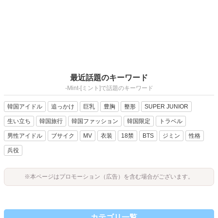
最近話題のキーワード
-Mint-[ミント]で話題のキーワード
韓国アイドル
追っかけ
巨乳
豊胸
整形
SUPER JUNIOR
生い立ち
韓国旅行
韓国ファッション
韓国限定
トラベル
男性アイドル
ブサイク
MV
衣装
18禁
BTS
ジミン
性格
兵役
※本ページはプロモーション（広告）を含む場合がございます。
カテゴリ一覧