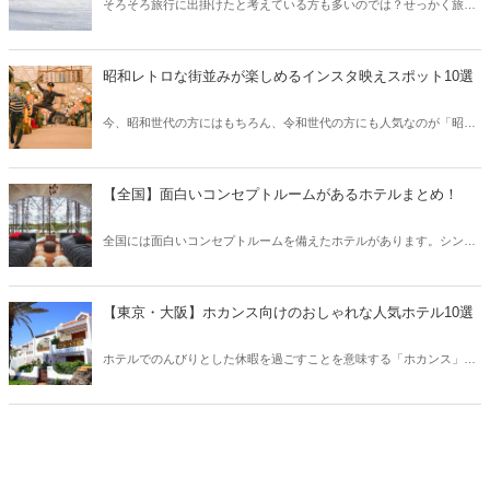
そろそろ旅行に出掛けたと考えている方も多いのでは？せっかく旅行
に出掛けるなら、予約困難なホテルや旅館に泊まってみたいもの♡今
回は1年待ちも当たり前という、日本国内の予約困難なホテル&旅館を
ご紹介！利用客が少ない今は、予約も狙い目ですよ♪
昭和レトロな街並みが楽しめるインスタ映えスポット10選
今、昭和世代の方にはもちろん、令和世代の方にも人気なのが「昭和
レトロ」や「大正ロマン」。そこで今回は昭和レトロな街並みが楽し
めるインスタ映えスポットを全国からご紹介します！
【全国】面白いコンセプトルームがあるホテルまとめ！
全国には面白いコンセプトルームを備えたホテルがあります。シンプ
ルなお部屋も良いですが、子供連れやカップルにはちょっと変わった
コンセプトルームもおすすめ！そこで今回は日本全国から、面白いコ
ンセプトルームがあるホテルをご紹介します。
【東京・大阪】ホカンス向けのおしゃれな人気ホテル10選
ホテルでのんびりとした休暇を過ごすことを意味する「ホカンス」。
ゴールデンウィークや夏休みは、ホカンスを楽しむ方も多いはず！今
回は東京と大阪から、ホカンス向けのおしゃれなホテルをご紹介しま
す。