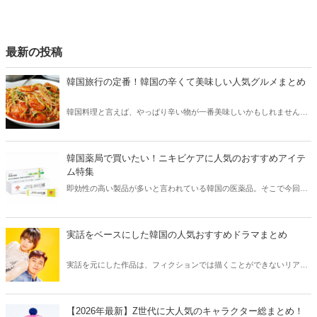
最新の投稿
韓国旅行の定番！韓国の辛くて美味しい人気グルメまとめ
韓国料理と言えば、やっぱり辛い物が一番美味しいかもしれません。
そこで今回は韓国の辛くて美味しい人気グルメをご紹介！辛い物が好
きな方はもちろん、体験したことのないような辛さに挑戦してみたい
方も必見です。
韓国薬局で買いたい！ニキビケアに人気のおすすめアイテ
ム特集
即効性の高い製品が多いと言われている韓国の医薬品。そこで今回は
韓国薬局でニキビケアにおすすめのアイテムをご紹介！日本人でも購
入できるニキビケアにおすすめのアイテムをチェックしてみましょ
う。
実話をベースにした韓国の人気おすすめドラマまとめ
実話を元にした作品は、フィクションでは描くことができないリアル
さが魅力のひとつ！そこで今回は実話をベースにした韓国の人気ドラ
マをご紹介します。
【2026年最新】Z世代に大人気のキャラクター総まとめ！