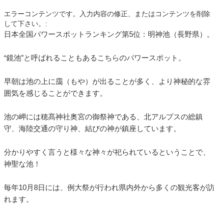
エラーコンテンツです。入力内容の修正、またはコンテンツを削除
して下さい。:
日本全国パワースポットランキング第5位：明神池（長野県）。
“鏡池”と呼ばれることもあるこちらのパワースポット。
早朝は池の上に靄（もや）が出ることが多く、より神秘的な雰
囲気を感じることができます。
池の岬には穂髙神社奥宮の御祭神である、北アルプスの総鎮
守、海陸交通の守り神、結びの神が鎮座しています。
分かりやすく言うと様々な神々が祀られているということで、
神聖な池！
毎年10月8日には、例大祭が行われ県内外から多くの観光客が訪
れます。