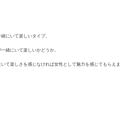
一緒にいて楽しいタイプ。
が一緒にいて楽しいかどうか。
にいて楽しさを感じなければ女性として魅力を感じてもらえま