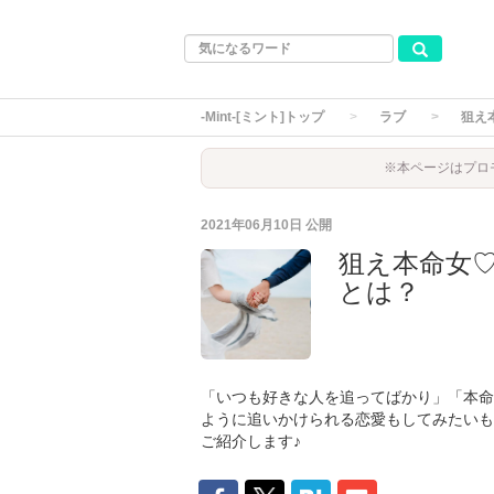
-Mint-[ミント]トップ
ラブ
狙え
※本ページはプロ
2021年06月10日
公開
狙え本命女
とは？
「いつも好きな人を追ってばかり」「本命
ように追いかけられる恋愛もしてみたいも
ご紹介します♪