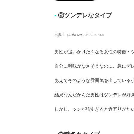
②ツンデレなタイプ
■
出典: https://www.pakutaso.com
男性が追いかけたくなる女性の特徴・
自分に興味がなさそうなのに、急にデ
あえてそのような雰囲気を出している
結局なんだかんだ男性はツンデレが好
しかし、ツンが強すぎると近寄りがた