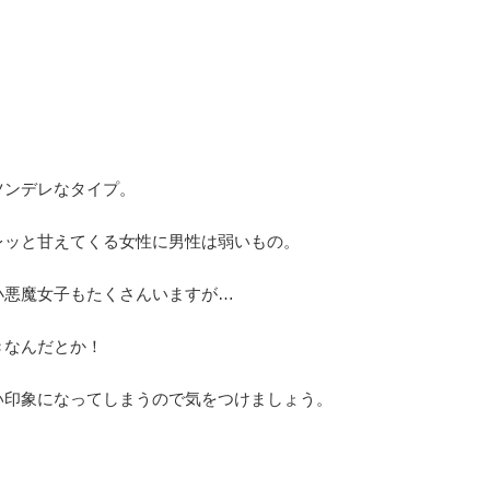
ツンデレなタイプ。
レッと甘えてくる女性に男性は弱いもの。
小悪魔女子もたくさんいますが…
きなんだとか！
い印象になってしまうので気をつけましょう。