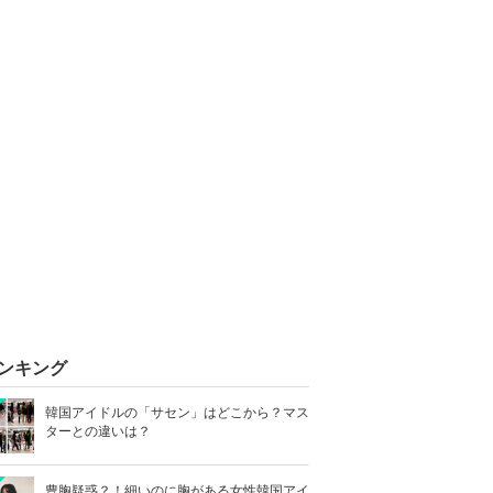
ンキング
韓国アイドルの「サセン」はどこから？マス
ターとの違いは？
豊胸疑惑？！細いのに胸がある女性韓国アイ