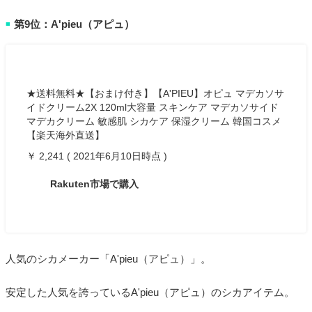
第9位：A'pieu（アピュ）
■
★送料無料★【おまけ付き】【A'PIEU】オピュ マデカソサ
イドクリーム2X 120ml大容量 スキンケア マデカソサイド
マデカクリーム 敏感肌 シカケア 保湿クリーム 韓国コスメ
【楽天海外直送】
￥ 2,241 ( 2021年6月10日時点 )
Rakuten市場で購入
人気のシカメーカー「A'pieu（アピュ）」。
安定した人気を誇っているA'pieu（アピュ）のシカアイテム。