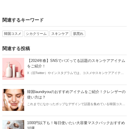
関連するキーワード
韓国コスメ
シカクリーム
スキンケア
肌荒れ
関連する投稿
【2024年春】SNSでバズってる話題のスキンケアアイテム
をご紹介！
X（旧Twitter）やインスタグラムでは、コスメやスキンケアアイテム
を使用したリアルなレビューが多数投稿されています。その投稿をき
っかけに人気が爆発するアイテムもあり、美容女子たちは日頃から
SNSをチェックしているはず！そこで今回はSNSでバズってる話題の
韓国laundryouのおすすめアイテムをご紹介！クレンザーの
スキンケアアイテムをご紹介します。
使い方は？
これまでになかったポップなデザインで話題を集めている韓国コスメ
ブランド「laundryou」。可愛いよりもおしゃれなデザインが好きな方
におすすめで、クレンザーはSNSを中心に大ヒット！今回は韓国
laundryouのおすすめアイテムと共に日本で購入できる場所をご紹介し
1000円以下も！毎日使いたい大容量マスクパックおすすめ
ます。
10選