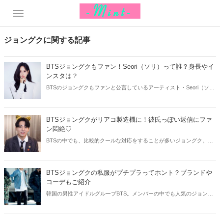
ジョングクに関する記事
BTSジョングクもファン！Seori（ソリ）って誰？身長やイ
ンスタは？
BTSのジョングクもファンと公言しているアーティスト・Seori（ソ
リ）。TXTとのフィーチャリングや身長・誕生日などのプロフィー
ル、インスタアカウントなどをご紹介します！
BTSジョングクがリアコ製造機に！彼氏っぽい返信にファ
ン悶絶♡
BTSの中でも、比較的クールな対応をすることが多いジョングク。し
かし最近、まるで彼氏のような甘い姿でファンとコミュニケーション
を楽しみ「リアコ製造機」と話題を集めています。思わずファンが悶
絶した、ジョングクの甘すぎる姿をご紹介します！
BTSジョングクの私服がプチプラってホント？ブランドや
コーデもご紹介
韓国の男性アイドルグループBTS。メンバーの中でも人気のジョング
クは、プライベートで着ている私服にも注目が集まっています。華や
かなステージ衣装とは違い、私服はプチプラで庶民的。今回はBTSジ