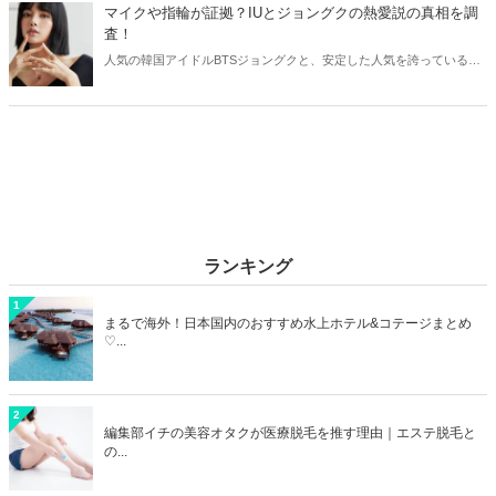
ョングクが愛用しているプチプラブランドや私服コーデをご紹介しま
マイクや指輪が証拠？IUとジョングクの熱愛説の真相を調
す。
査！
人気の韓国アイドルBTSジョングクと、安定した人気を誇っている歌
手IUは以前から熱愛説が浮上しています。今回はIUとジョングクの熱
愛説の真相を調べてみました♡
ランキング
1
まるで海外！日本国内のおすすめ水上ホテル&コテージまとめ
♡...
2
編集部イチの美容オタクが医療脱毛を推す理由｜エステ脱毛と
の...