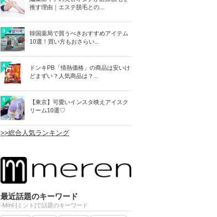
推す理由｜エステ脱毛との...
3
韓国薬局で買うべきおすすめアイテム
10選！買い方もおさらい...
4
ドンキPB「情熱価格」の商品は安いけ
どまずい？人気商品は？...
5
【東京】可愛いインスタ映えアイスク
リーム10選♡
>>総合人気ランキング
最近話題のキーワード
-Mint-[ミント]で話題のキーワード