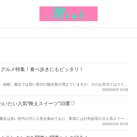
えグルメ特集！食べ歩きにもピッタリ！
・箱根。最近では若い世代の観光客が増えていますが、そのお目当てはスイー
のスイーツや映えグルメをご紹介します。
2023/10/23 12:00
いたい人気“映えスイーツ”10選♡
最近は若い世代の方に人気を集めており、駅前には行列必至の大人気スイーツ
熱海で味わいたい人気映えスイーツを厳選してご紹介！すべてのスイーツがテ
2022/01/16 15:00
にしてみてください♫