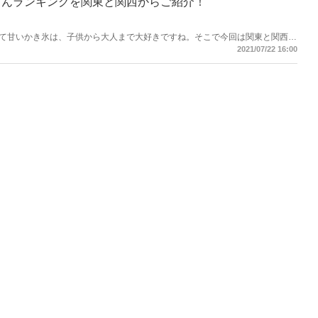
さんランキングを関東と関西からご紹介！
て甘いかき氷は、子供から大人まで大好きですね。そこで今回は関東と関西か
をご紹介。思わず写真に撮りたくなる、映えかき氷が楽しめるお店を早速チェッ
2021/07/22 16:00