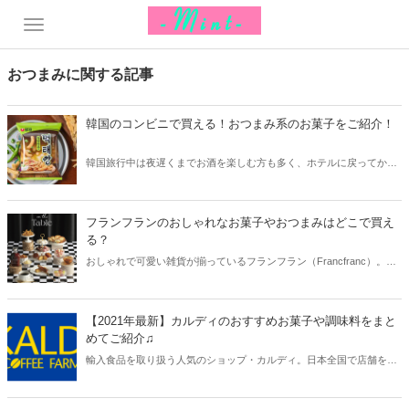
おつまみに関する記事
韓国のコンビニで買える！おつまみ系のお菓子をご紹介！
韓国旅行中は夜遅くまでお酒を楽しむ方も多く、ホテルに戻ってから
二次会をするのも楽しみのひとつ。そこで今回は韓国のコンビニで買
えるおつまみ系のお菓子をご紹介します。
フランフランのおしゃれなお菓子やおつまみはどこで買え
る？
おしゃれで可愛い雑貨が揃っているフランフラン（Francfranc）。そ
んなフランフランから、おしゃれなお菓子やおつまみが登場しまし
た！今回はフランフランのお菓子やおつまみのラインナップと共に、
購入できる店舗についてご紹介します。
【2021年最新】カルディのおすすめお菓子や調味料をまと
めてご紹介♫
輸入食品を取り扱う人気のショップ・カルディ。日本全国で店舗を展
開しており、スーパーやコンビニでは見かけないお菓子や調味料など
を購入することができます。今回は2021年最新のカルディおすすめ商