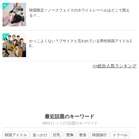
4
韓国限定！ノースフェイスのホワイトレーベルはどこで買え
る？...
5
かっこよくない？ブサイクと言われている男性韓国アイドル1
0...
>>総合人気ランキング
最近話題のキーワード
-Mint-[ミント]で話題のキーワード
韓国アイドル
追っかけ
巨乳
豊胸
整形
韓国旅行
トラベル