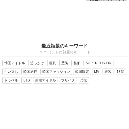
最近話題のキーワード
-Mint-[ミント]で話題のキーワード
韓国アイドル
追っかけ
巨乳
豊胸
整形
SUPER JUNIOR
生い立ち
韓国旅行
韓国ファッション
韓国限定
MV
衣装
18禁
トラベル
BTS
男性アイドル
ブサイク
兵役