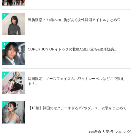
2
豊胸疑惑？！細いのに胸がある女性韓国アイドルまとめ♡
3
SUPER JUNIORイトゥクの壮絶な生い立ち&整形疑惑...
4
韓国限定！ノースフェイスのホワイトレーベルはどこで買え
る？...
5
【18禁】韓国のセクシーすぎるMVやダンス、衣装をまとめて...
>>総合人気ランキング